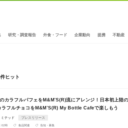
集
研究・調査報告
外食・フード
企業動向
提携
不動産
3件ヒット
のカラフルパフェをM&M’S(R)流にアレンジ！日本初上陸
カラフルチョコをM&M’S(R) My Bottle Cafeで楽しもう
リミテッド
プレスリリース
 02時
食品関連
告知・募集