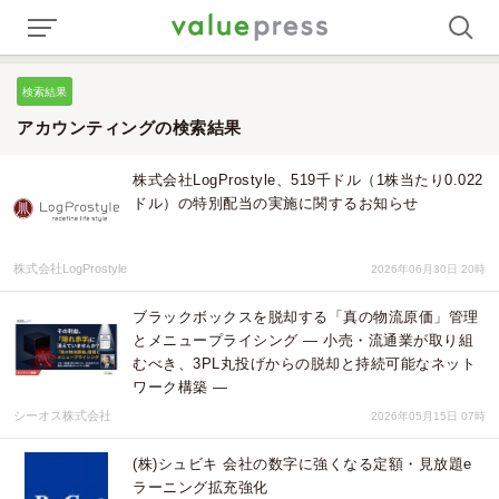
検索結果
アカウンティングの検索結果
株式会社LogProstyle、519千ドル（1株当たり0.022
ドル）の特別配当の実施に関するお知らせ
株式会社LogProstyle
2026年06月30日 20時
ブラックボックスを脱却する「真の物流原価」管理
とメニュープライシング ― 小売・流通業が取り組
むべき、3PL丸投げからの脱却と持続可能なネット
ワーク構築 ―
シーオス株式会社
2026年05月15日 07時
(株)シュビキ 会社の数字に強くなる定額・見放題e
ラーニング拡充強化