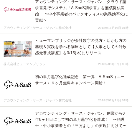
アカウンティング・サース・ジャパン、クラウド請
求書発行システム「A-SaaS請求書」を無償提供開
始！ 〜中小事業者のバックオフィスの業務効率化に
貢献〜
アカウンティング・サース・ジャパン株式会社
2018年11月19日 01時
ヒューマンブリッジが会社数字の見方・活かし方の
基礎＆実践を学べる講座として【人事としての計数
感覚養成講座】を3/15(木)にリリース
株式会社ヒューマンブリッジ
2018年03月07日 03時
初の単月黒字化達成記念 第一弾 A-SaaS（エー
サース）６ヶ月無料キャンペーン開始！
アカウンティング・サース・ジャパン株式会社
2018年02月21日 01時
アカウンティング・サース・ジャパン、創業から8
年8ヶ月目にして初の単月黒字化を達成！ 〜税理
士・中小事業者との「三方よし」の実現に向けて〜