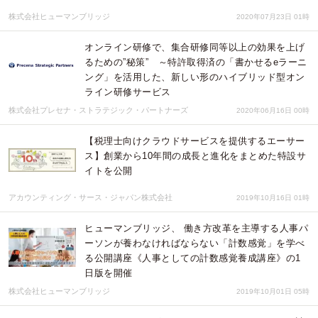
株式会社ヒューマンブリッジ
2020年07月23日 01時
オンライン研修で、集合研修同等以上の効果を上げ
るための”秘策” ～特許取得済の「書かせるeラーニ
ング」を活用した、新しい形のハイブリッド型オン
ライン研修サービス
株式会社プレセナ・ストラテジック・パートナーズ
2020年06月16日 00時
【税理士向けクラウドサービスを提供するエーサー
ス】創業から10年間の成長と進化をまとめた特設サ
イトを公開
アカウンティング・サース・ジャパン株式会社
2019年10月16日 01時
ヒューマンブリッジ、 働き方改革を主導する人事パ
ーソンが養わなければならない「計数感覚」を学べ
る公開講座《人事としての計数感覚養成講座》の1
日版を開催
株式会社ヒューマンブリッジ
2019年10月01日 05時