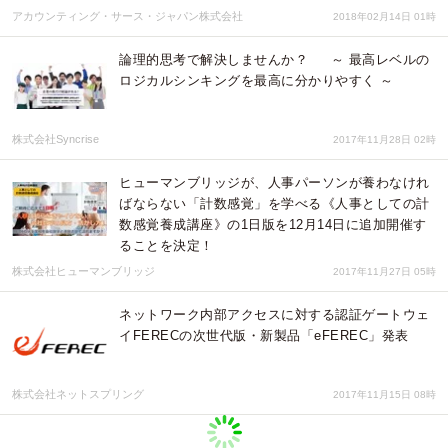
アカウンティング・サース・ジャパン株式会社
2018年02月14日 01時
論理的思考で解決しませんか？ ～ 最高レベルの
ロジカルシンキングを最高に分かりやすく ～
株式会社Syncrise
2017年11月28日 02時
ヒューマンブリッジが、人事パーソンが養わなけれ
ばならない「計数感覚」を学べる《人事としての計
数感覚養成講座》の1日版を12月14日に追加開催す
ることを決定！
株式会社ヒューマンブリッジ
2017年11月27日 05時
ネットワーク内部アクセスに対する認証ゲートウェ
イFERECの次世代版・新製品「eFEREC」発表
株式会社ネットスプリング
2017年11月15日 08時