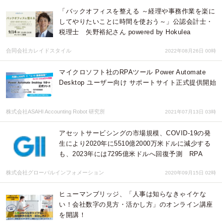
「バックオフィスを整える ～経理や事務作業を楽に
してやりたいことに時間を使おう～」公認会計士・
税理士 矢野裕紀さん powered by Hokulea
合同会社カレイドスタイル
2022年08月26日 00時
マイクロソフト社のRPAツール Power Automate
Desktop ユーザー向け サポートサイト正式提供開始
株式会社ASAHI Accounting Robot 研究所
2021年07月13日 03時
アセットサービシングの市場規模、COVID-19の発
生により2020年に5510億2000万米ドルに減少する
も、2023年には7295億米ドルへ回復予測 RPA
株式会社グローバルインフォメーション
2020年09月15日 02時
ヒューマンブリッジ、「人事は知らなきゃイケな
い！会社数字の見方・活かし方」のオンライン講座
を開講！