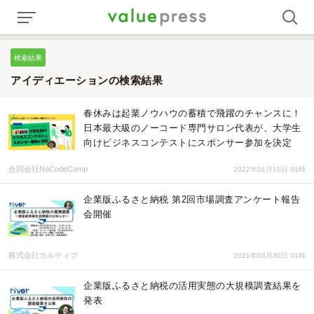
検索結果
アイディエーションの検索結果
春休みは起業ノウハウの蓄積で飛躍のチャンスに！
日本最大級のノーコード専門サロン代表が、大学生
向けビジネスコンテストにスポンサー参加を決定
合同会社NoCodeCamp
2022年01月10日 01時
企業版ふるさと納税 第2回市場調査アンケート報告
会開催
株式会社カルティブ
2021年08月30日 01時
企業版ふるさと納税の活用実態の大規模調査結果を
発表