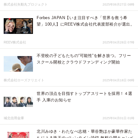
株式会社矢動丸プロジェクト
2025年06月27日 08時
Forbes JAPAN【いま注目すべき「世界を救う希
望」100人】にREEV株式会社代表渡部裕介が選出。
REEV株式会社
2025年04月28日 07時
不登校の子どもたちの“可能性”を解き放つ。フリー
スクール開校とクラウドファンディング開始
株式会社ローズクリエイト
2025年04月18日 06時
世界の頂点を目指すトップアスリートを採用！４選
手 入庫のお知らせ
城北信用金庫
2025年04月01日 01時
北川みゆき・わたなべ志穂・華谷艶ほか豪華作家た
ちによる珠玉のバレンタイン読切 無料公開キャンペ