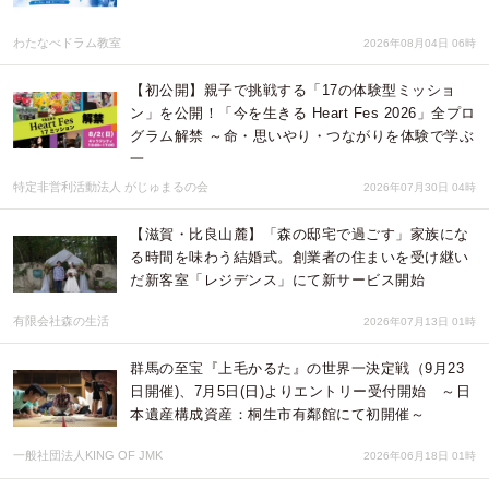
わたなべドラム教室
2026年08月04日 06時
【初公開】親子で挑戦する「17の体験型ミッショ
ン」を公開！「今を生きる Heart Fes 2026」全プロ
グラム解禁 ～命・思いやり・つながりを体験で学ぶ
一
特定非営利活動法人 がじゅまるの会
2026年07月30日 04時
【滋賀・比良山麓】「森の邸宅で過ごす」家族にな
る時間を味わう結婚式。創業者の住まいを受け継い
だ新客室「レジデンス」にて新サービス開始
有限会社森の生活
2026年07月13日 01時
群馬の至宝『上毛かるた』の世界一決定戦（9月23
日開催)、7月5日(日)よりエントリー受付開始 ～日
本遺産構成資産：桐生市有鄰館にて初開催～
一般社団法人KING OF JMK
2026年06月18日 01時