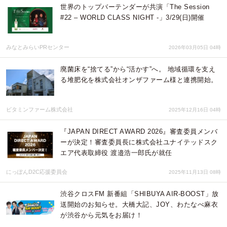
世界のトップバーテンダーが共演「The Session
#22 – WORLD CLASS NIGHT -」3/29(日)開催
みなとみらいPRセンター
2026年03月05日 04時
廃菌床を“捨てる”から“活かす”へ。 地域循環を支え
る堆肥化を株式会社オンザファーム様と連携開始。
ビタミンファーム株式会社
2025年12月16日 04時
『JAPAN DIRECT AWARD 2026』審査委員メンバ
ーが決定！審査委員長に株式会社ユナイテッドスク
エア代表取締役 渡邉浩一郎氏が就任
にっぽんD2C応援委員会
2025年11月13日 08時
渋谷クロスFM 新番組「SHIBUYA AIR-BOOST」放
送開始のお知らせ。大橋大記、JOY、わたなべ麻衣
が渋谷から元気をお届け！