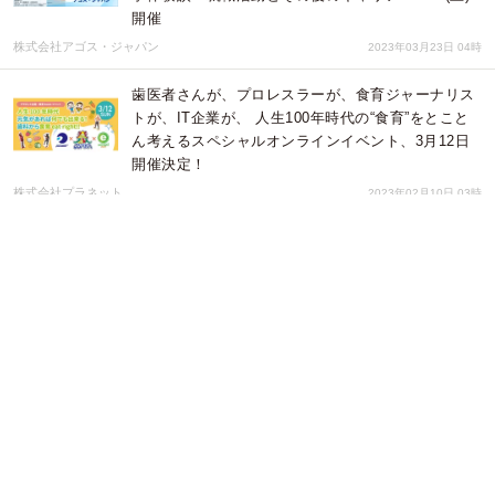
開催
株式会社アゴス・ジャパン
2023年03月23日 04時
歯医者さんが、プロレスラーが、食育ジャーナリス
トが、IT企業が、 人生100年時代の“食育”をとこと
ん考えるスペシャルオンラインイベント、3月12日
開催決定！
株式会社プラネット
2023年02月10日 03時
「障がい者雇用推進研究会－当事者視点を踏まえた
障がい者雇用を目指して－」開催（オンライン同時
開催）
障がい者雇用支援センター＜主催＞一般社団法人日本職業教育振興会
2023年02月06日 04時
コロナ禍で大きなダメージを受けている経営者に起
死回生の 施策を伝授！ 『キャッシュさえ回れば倒
産しない！ アフターコロナ の事業再生』1１月２5
日（金）発売