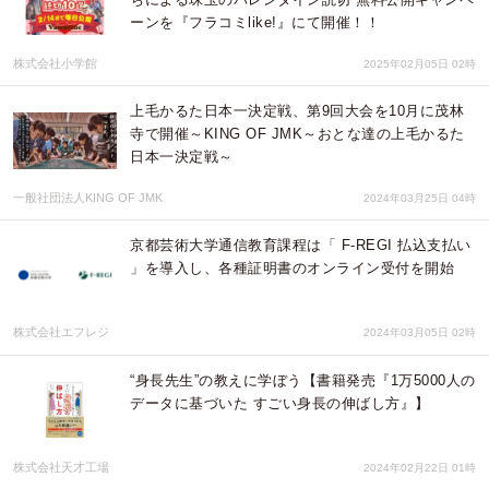
ーンを『フラコミlike!』にて開催！！
株式会社小学館
2025年02月05日 02時
上毛かるた日本一決定戦、第9回大会を10月に茂林
寺で開催～KING OF JMK～おとな達の上毛かるた
日本一決定戦～
一般社団法人KING OF JMK
2024年03月25日 04時
京都芸術大学通信教育課程は「 F-REGI 払込支払い
」を導入し、各種証明書のオンライン受付を開始
株式会社エフレジ
2024年03月05日 02時
“身長先生”の教えに学ぼう【書籍発売『1万5000人の
データに基づいた すごい身長の伸ばし方』】
株式会社天才工場
2024年02月22日 01時