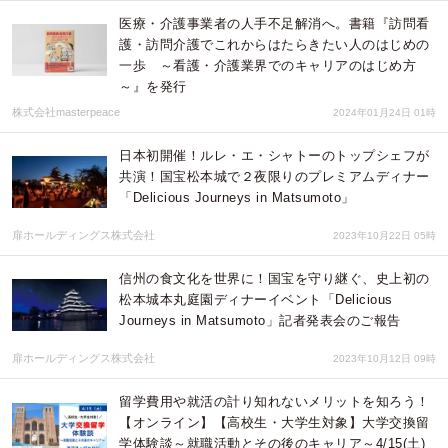
医療・介護事業者の人手不足解消へ。書籍『訪問看
護・訪問介護でこれからはたらきたい人のはじめの
一歩 ～看護・介護業界でのキャリアのはじめ方
～』を発行
株式会社masterpeace
2024年01月24日 01時
日本初開催！ルレ・エ・シャトーのトップシェフが
共演！国宝松本城で２夜限りのプレミアムディナー
「Delicious Journeys in Matsumoto」
扉ホールディングス株式会社
2023年10月22日 05時
信州の食文化を世界に！国宝を守り継ぐ、史上初の
松本城本丸庭園ディナーイベント「Delicious
Journeys in Matsumoto」記者発表会のご報告
扉ホールディングス株式会社
2023年10月12日 09時
留学費用や就活の計り知れないメリットを知ろう！
【オンライン】【高校生・大学生対象】大学交換留
学体験談～就職活動とその後のキャリア～4/15(土)