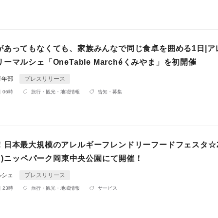
があってもなくても、家族みんなで同じ食卓を囲める1日|ア
ーマルシェ「OneTable Marchéくみやま」を初開催
青年部
プレスリリース
 06時
旅行・観光・地域情報
告知・募集
！日本最大規模のアレルギーフレンドリーフードフェスタ☆2
(日)ニッペパーク岡東中央公園にて開催！
ルシェ
プレスリリース
 23時
旅行・観光・地域情報
サービス