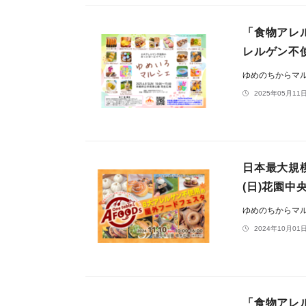
「食物アレ
レルゲン不
ゆめのちからマ
2025年05月11日
日本最大規
(日)花園中
ゆめのちからマ
2024年10月01日
「食物アレ