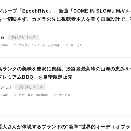
ループ「EpochRise」、新曲『COME IN SLOW』M/V
を一切映さず、カメラの先に視聴者本人を置く画面設計で、
ise
プレスリリース
 06時
エンタテインメント・音楽関連
サービス
高ランクの美味を贅沢に集結。淡路島最高峰の山海の恵みを
プレミアムBBQ」を夏季限定販売
ンノモリ
プレスリリース
 04時
旅行・観光・地域情報
サービス
賢人さんが体現するブランドの“新章”世界的オーディオブラ