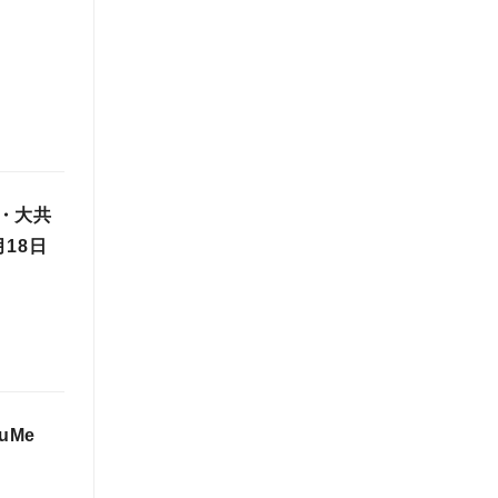
・大共
18日
uMe