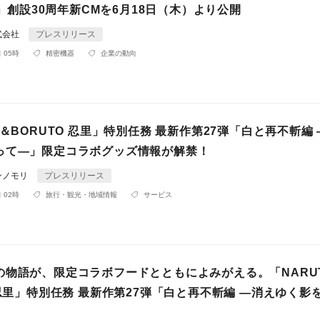
ER」創設30周年新CMを6月18日（木）より公開
n株式会社
プレスリリース
 05時
精密機器
企業の動向
O＆BORUTO 忍里」特別任務 最新作第27弾「白と再不斬編
って―」限定コラボグッズ情報が解禁！
ンノモリ
プレスリリース
 02時
旅行・観光・地域情報
サービス
の物語が、限定コラボフードとともによみがえる。「NARU
 忍里」特別任務 最新作第27弾「白と再不斬編 ―消えゆく影