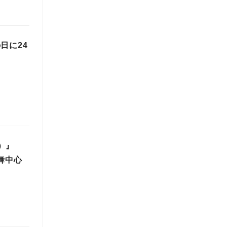
日に24
王）』
舞中心