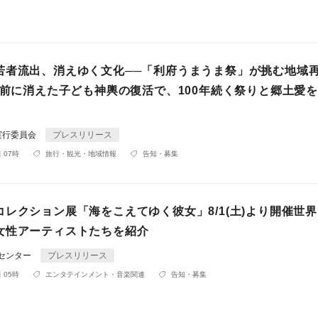
若者流出、消えゆく文化──「利府うまうま祭」が挑む地域
0年前に消えた子ども神輿の復活で、100年続く祭りと郷土愛
実行委員会
プレスリリース
 07時
旅行・観光・地域情報
告知・募集
コレクション展「海をこえてゆく彼女」8/1(土)より開催世
女性アーティストたちを紹介
Rセンター
プレスリリース
 05時
エンタテインメント・音楽関連
告知・募集