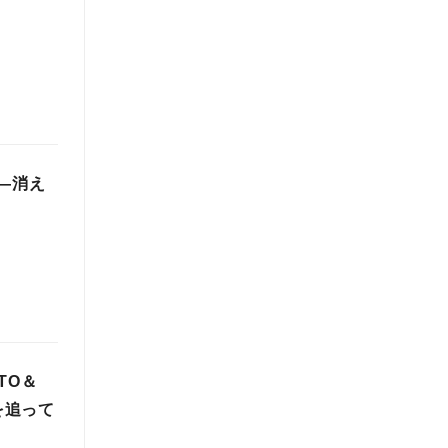
 ―消え
TO＆
を追って