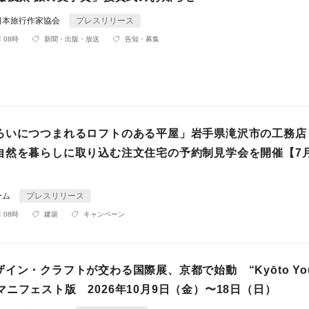
日本旅行作家協会
プレスリリース
 08時
新聞・出版・放送
告知・募集
ろいにつつまれるロフトのある平屋」岩手県滝沢市の工務店
自然を暮らしに取り込む注文住宅の予約制見学会を開催【7月
ーム
プレスリリース
 08時
建築
キャンペーン
イン・クラフトが交わる国際展、京都で始動 “Kyōto Yo
le”マニフェスト版 2026年10月9日（金）〜18日（日）