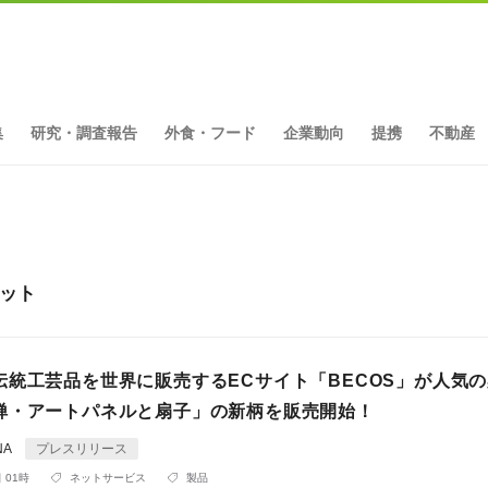
集
研究・調査報告
外食・フード
企業動向
提携
不動産
ヒット
伝統工芸品を世界に販売するECサイト「BECOS」が人気
禅・アートパネルと扇子」の新柄を販売開始！
NA
プレスリリース
 01時
ネットサービス
製品