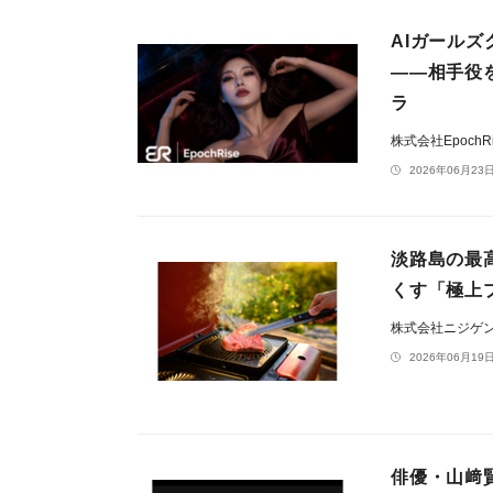
AIガールズグ
——相手役
ラ
株式会社EpochR
2026年06月23日
淡路島の最
くす「極上
株式会社ニジゲ
2026年06月19日
俳優・山﨑