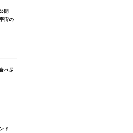
を公開
宇宙の
食べ尽
ンド