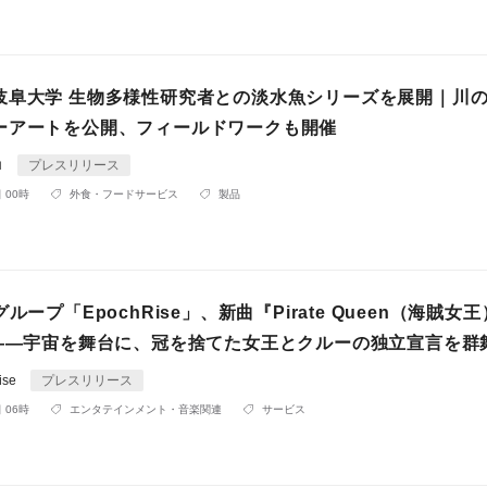
岐阜大学 生物多様性研究者との淡水魚シリーズを展開｜川の
ーアートを公開、フィールドワークも開催
ロ
プレスリリース
 00時
外食・フードサービス
製品
ループ「EpochRise」、新曲『Pirate Queen（海賊女
開——宇宙を舞台に、冠を捨てた女王とクルーの独立宣言を群
ise
プレスリリース
 06時
エンタテインメント・音楽関連
サービス