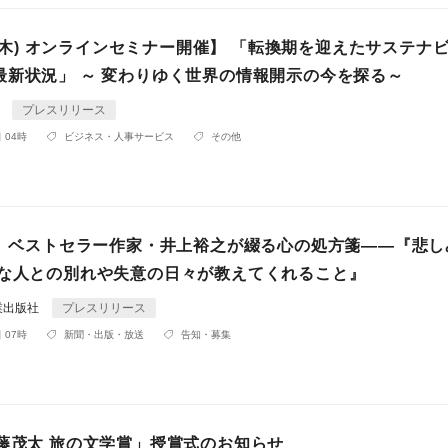
6 (木) オンラインセミナー開催】 「転換期を迎えたサステナ
最新状況」 ～ 変わりゆく世界の情報開示の今を探る～
A
プレスリリース
 04時
ビジネス・人事サービス
その他
発売】ベストセラー作家・井上裕之が綴る心の処方箋——『悲し
切な人との別れや失意の日々が教えてくれること』
業出版社
プレスリリース
 07時
新聞・出版・放送
告知・募集
斎藤茂太 旅の文学賞」授賞式のお知らせ