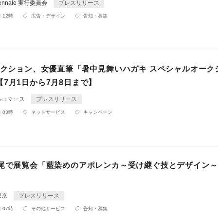
riennale 実行委員会
プレスリリース
 12時
広告・デザイン
告知・募集
オークション、女優直筆「暑中見舞いハガキ スペシャルオーク
7月1日から7月8日まで】
ルコマース
プレスリリース
 03時
ネットサービス
キャンペーン
広尾で展覧会「藍染めのアポレンカ～受け継ぐ技とデザイン
東京
プレスリリース
 07時
その他サービス
告知・募集