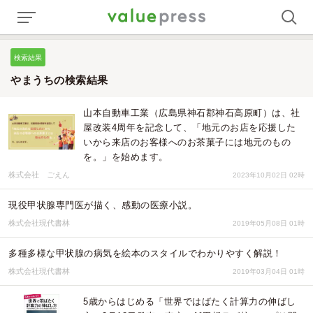
検索結果
やまうちの検索結果
山本自動車工業（広島県神石郡神石高原町）は、社
屋改装4周年を記念して、「地元のお店を応援した
いから来店のお客様へのお茶菓子には地元のもの
を。」を始めます。
株式会社 ごえん
2023年10月02日 02時
現役甲状腺専門医が描く、感動の医療小説。
株式会社現代書林
2019年05月08日 01時
多種多様な甲状腺の病気を絵本のスタイルでわかりやすく解説！
株式会社現代書林
2019年03月04日 01時
5歳からはじめる「世界ではばたく計算力の伸ばし