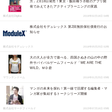
方」2月18日発売！東京・飯田橋ラボ校のアプリ開
発でみえてきたアクティブラーニングの実践
株式会社Digika
2019年02月18日 04時
株式会社モデュレックス 第2回無担保社債発行のお
知らせ
株式会社モデュレックス
2018年05月25日 02時
大の大人が全力で遊べる、四国さぬきの山の中の野
外サバイバルゲームフィールド「WE ARE THE
WILD」ＭＤ砦
マウンテンドーム
2016年01月25日 05時
マンガの未来を探れ！第一線で活躍する編集者・マ
ンガ家が集結するトークシリーズ開催
株式会社サーチフィールド
2015年07月16日 05時