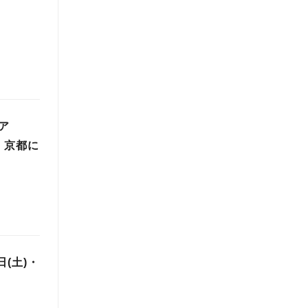
ア
）京都に
日(土)・