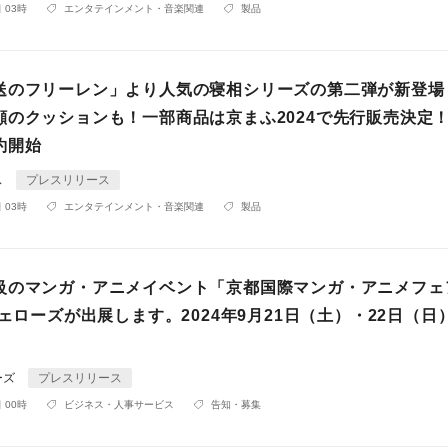
 03時
エンタテインメント・音楽関連
製品
送のフリーレン」より人気の寝相シリーズの第二弾が新登場
顔のクッションも！一部商品は京まふ2024で先行販売決定
約開始
ス
プレスリリース
 03時
エンタテインメント・音楽関連
製品
級のマンガ・アニメイベント「京都国際マンガ・アニメフェ
フェローズが出展します。2024年9月21日（土）・22日（日
ーズ
プレスリリース
 00時
ビジネス・人事サービス
告知・募集