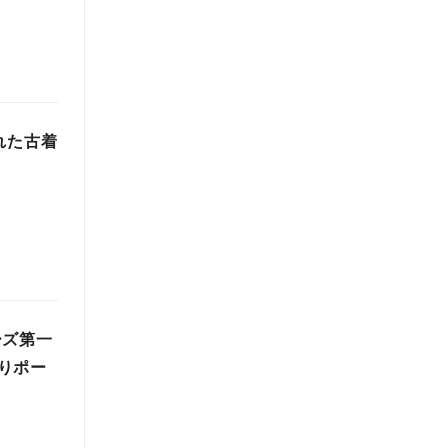
れた古着
ーズ第一
りポー