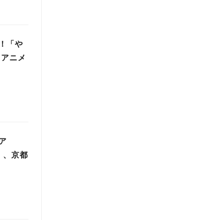
！「や
！アニメ
ア
）、京都