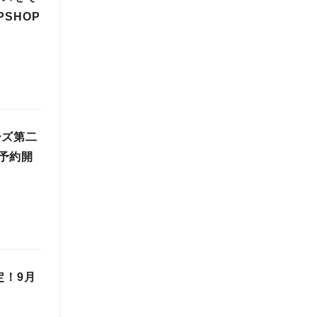
SHOP
ーズ第二
予約開
定！9月