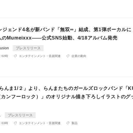
レジェンド4名が新バンド「無双∞」結成、第1弾ボーカルに
人のMumeixxx——公式SNS始動、4/18アルバム発売
usion
プレスリリース
 02時
エンタテインメント・音楽関連
企業の動向
らんま1/２」より、らんまたちのガールズロックバンド「KU
CK（カンフーロック）」のオリジナル描き下ろしイラストのグ
ス
プレスリリース
 03時
エンタテインメント・音楽関連
製品