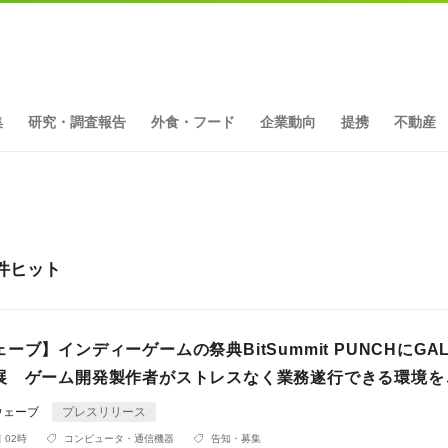
集
研究・調査報告
外食・フード
企業動向
提携
不動産
件ヒット
ーブ】インディーゲームの祭典BitSummit PUNCHにGAL
展 ゲーム開発製作者がストレスなく業務遂行できる環境を
ウェーブ
プレスリリース
 02時
コンピュータ・通信機器
告知・募集