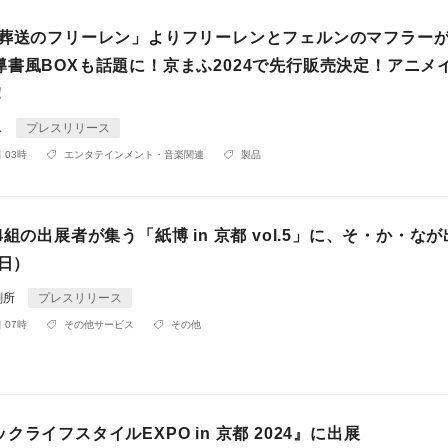
「葬送のフリーレン」よりフリーレンとフェルンのマフラー
導書風BOXも話題に！京まふ2024で先行販売決定！アニメ
！
ス
プレスリリース
 03時
エンタテインメント・音楽関連
製品
4組の出展者が集う「紙博 in 京都 vol.5」に、そ・か・なが
2日）
刷所
プレスリリース
 07時
その他サービス
その他
クライフスタイルEXPO in 京都 2024』に出展