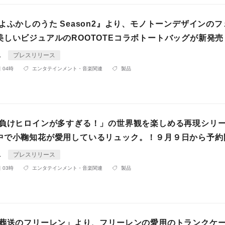
よふかしのうた Season2』より、モノトーンデザインの
美しいビジュアルのROOTOTEコラボトートバッグが新発売
ス
プレスリリース
 04時
エンタテインメント・音楽関連
製品
「負けヒロインが多すぎる！」の世界観を楽しめる再現シリ
中で小鞠知花が愛用しているリュック。！９月９日から予約
ス
プレスリリース
 03時
エンタテインメント・音楽関連
製品
「葬送のフリーレン」より、フリーレンの愛用のトランクケ