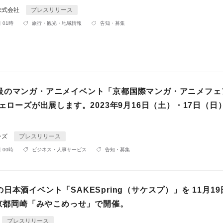
an株式会社
プレスリリース
 01時
旅行・観光・地域情報
告知・募集
級のマンガ・アニメイベント「京都国際マンガ・アニメフェ
フェローズが出展します。2023年9月16日（土）・17日（日
ーズ
プレスリリース
 00時
ビジネス・人事サービス
告知・募集
日本酒イベント「SAKESpring（サケスプ）」を 11月19
に京都岡崎「みやこめっせ」で開催。
プレスリリース