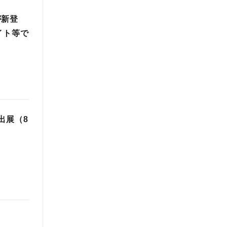
が新登
イト等で
出展（8