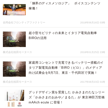
「煉界のディスメソロジア」 ボイスコンテンツ
稼働！
合同会社フロンティアファクトリー
2018年06月16日 03時
超小型モビリティの未来とイタリア電気自動車
BIROの活用
株式会社桂田モータース
2018年01月25日 23時
家庭用コンセントで充電できるバッテリー搭載のイ
タリア製電気自動車「BIRO（ビロ）」のメディア
向け試乗会を9月7日、東京・千代田区で実施！
株式会社桂田モータース
2017年08月23日 01時
グッドデザイン賞を受賞した かみさまのたなシリー
ズ「かみさまのおみや／まるた」が 東京神田万世橋
mAAch ecute に登場！