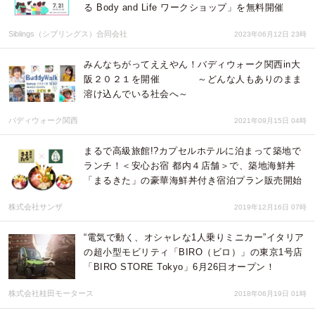
る Body and Life ワークショップ」を無料開催
Siblings（シブリングス）合同会社
2023年06月12日 23時
みんなちがってええやん！バディウォーク関西in大
阪２０２１を開催 ～どんな人もありのまま
溶け込んでいる社会へ～
バディウォーク関西
2021年09月15日 04時
まるで高級旅館!?カプセルホテルに泊まって築地で
ランチ！＜安心お宿 都内４店舗＞で、築地海鮮丼
「まるきた」の豪華海鮮丼付き宿泊プラン販売開始
株式会社サンザ
2019年12月16日 07時
“電気で動く、オシャレな1人乗りミニカー”イタリア
の超小型モビリティ「BIRO（ビロ）」の東京1号店
「BIRO STORE Tokyo」6月26日オープン！
株式会社桂田モータース
2018年06月19日 01時