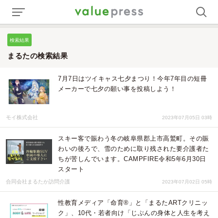
検索結果
まるたの検索結果
7月7日はツイキャス七夕まつり！今年7年目の短冊
メーカーで七夕の願い事を投稿しよう！
モイ株式会社
2023年07月05日 03時
スキー客で賑わう冬の岐阜県郡上市高鷲町。その賑
わいの後ろで、雪のために取り残された要介護者た
ちが苦しんでいます。CAMPFIRE令和5年6月30日
スタート
合同会社まるたか訪問介護
2023年07月02日 05時
性教育メディア「命育®」と「まるたARTクリニッ
ク」、10代・若者向け「じぶんの身体と人生を考え