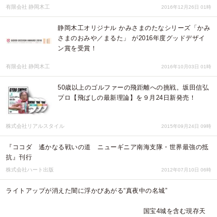
有限会社 静岡木工
2016年12月26日 01時
静岡木工オリジナル かみさまのたなシリーズ「かみ
さまのおみや／まるた」 が2016年度グッドデザイ
ン賞を受賞！
有限会社 静岡木工
2016年10月03日 01時
50歳以上のゴルファーの飛距離への挑戦。坂田信弘
プロ【飛ばしの最新理論】を９月24日新発売！
株式会社リアルスタイル
2015年09月24日 09時
『ココダ 遙かなる戦いの道 ニューギニア南海支隊・世界最強の抵
抗』刊行
株式会社ハート出版
2012年07月10日 06時
ライトアップが消えた闇に浮かびあがる“真夜中の名城”
国宝4城を含む現存天