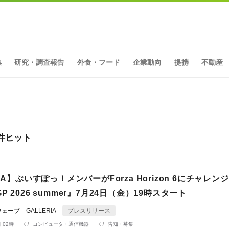
集
研究・調査報告
外食・フード
企業動向
提携
不動産
件ヒット
IA】ぶいすぽっ！メンバーがForza Horizon 6にチャレン
 2026 summer』7月24日（金）19時スタート
ーブ GALLERIA
プレスリリース
 02時
コンピュータ・通信機器
告知・募集