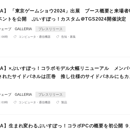
RIA】 「東京ゲームショウ2024」出展 ブース概要と来場
ベントを公開 ぶいすぽっ！カスタム＠TGS2024開催決定
ーブ GALLERIA
プレスリリース
 06時
コンピュータ・通信機器
告知・募集
RIA】×ぶいすぽっ！コラボモデル大幅リニューアル メンバ
されたサイドパネルは圧巻 推し仕様のサイドパネルにもカ
ーブ GALLERIA
プレスリリース
 03時
コンピュータ・通信機器
製品
RIA】生まれ変わるぶいすぽっ！コラボPCの概要を初公開 ９