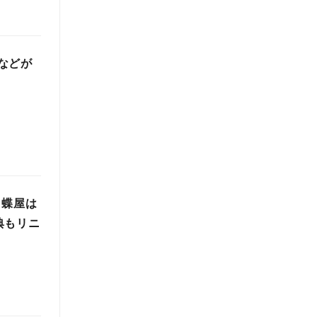
ズなどが
・蝶屋は
典もリニ