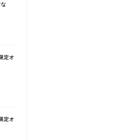
すな
限定オ
限定オ