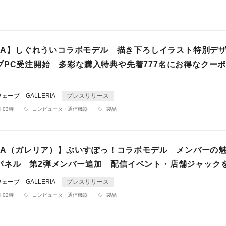
ERIA】しぐれういコラボモデル 描き下ろしイラスト特別
プPC受注開始 多彩な購入特典や先着777名にお得なクー
ーブ GALLERIA
プレスリリース
 03時
コンピュータ・通信機器
製品
ERIA（ガレリア）】ぶいすぽっ！コラボモデル メンバーの
パネル 第2弾メンバー追加 配信イベント・店舗ジャック
ーブ GALLERIA
プレスリリース
 02時
コンピュータ・通信機器
製品