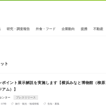
集
研究・調査報告
外食・フード
企業動向
提携
不動産
ヒット
ンポイント展示解説を実施します【横浜みなと博物館（柳原
ジアム）】
Rセンター
プレスリリース
 07時
旅行・観光・地域情報
告知・募集