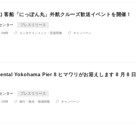
(水) 客船「にっぽん丸」外航クルーズ歓送イベントを開催！
Rセンター
プレスリリース
 09時
エンタテインメント・音楽関連
キャンペーン
tinental Yokohama Pier 8 ヒマワリがお迎えします 8 月 8 日
Rセンター
プレスリリース
 05時
旅行・観光・地域情報
キャンペーン