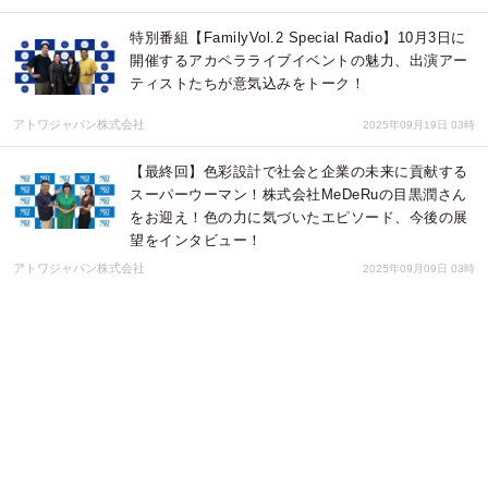
特別番組【FamilyVol.2 Special Radio】10月3日に
開催するアカペラライブイベントの魅力、出演アー
ティストたちが意気込みをトーク！
アトワジャパン株式会社
2025年09月19日 03時
【最終回】色彩設計で社会と企業の未来に貢献する
スーパーウーマン！株式会社MeDeRuの目黒潤さん
をお迎え！色の力に気づいたエピソード、今後の展
望をインタビュー！
アトワジャパン株式会社
2025年09月09日 03時
【バリバリ&ともぢの爆弾BANG!! BANG!!】バリバ
リ全員集合！！ワンマンライブの情報満載の特別
版！ファンの方は必聴です！！
アトワジャパン株式会社
2025年09月06日 03時
【バリバリ&ともぢの爆弾BANG!! BANG!!】バリバ
リ＆ともぢでフリートークを展開！夏にめっちゃ聴