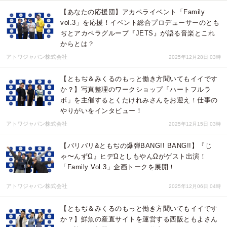
【あなたの応援団】アカペライベント「Family
vol.3」を応援！イベント総合プロデューサーのとも
ぢとアカペラグループ『JETS』が語る音楽とこれ
からとは？
アトワジャパン株式会社
2025年12月28日 03時
【ともぢ＆みくるのもっと働き方聞いてもイイです
か？】写真整理のワークショップ「ハートフルラ
ボ」を主催するとくたけれみさんをお迎え！仕事の
やりがいをインタビュー！
アトワジャパン株式会社
2025年12月15日 03時
【バリバリ&ともぢの爆弾BANG!! BANG!!】『じ
ゃ〜んずΩ』ヒデΩとしもやんΩがゲスト出演！
「Family Vol.3」企画トークを展開！
アトワジャパン株式会社
2025年12月06日 04時
【ともぢ＆みくるのもっと働き方聞いてもイイです
か？】鮮魚の産直サイトを運営する西阪ともよさん