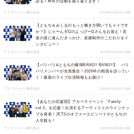
語る！昨年の活動を振り返ります！
アトワジャパン株式会社
2026年02月02日 03時
【ともぢ＆みくるのもっと働き方聞いてもイイです
か？】じゃ〜んずΩのよっぴーΩさんをお迎え！音
楽の道に進んだきっかけ、楽曲制作のこだわりをイ
ンタビュー！
アトワジャパン株式会社
2026年01月07日 03時
【バリバリ&ともぢの爆弾BANG!! BANG!!】 バリ
バリメンバーが全員集合！2026年の抱負を語ってい
く！最新のライブ出演情報もお届け！
アトワジャパン株式会社
2026年01月05日 03時
【あなたの応援団】アカペライベント「Family
vol.3」を応援！出演するアーティストのラインナッ
プを発表！JETSのオファーエピソードやともぢの
人生観も！
アトワジャパン株式会社
2026年01月04日 03時