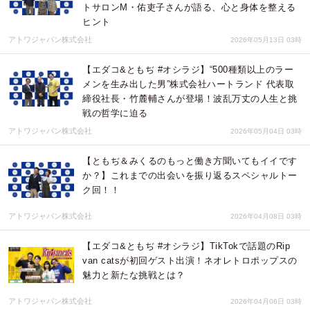
トサロンM・佑吏子さんが語る、心と身体を整える
ヒント
アトワジャパン株式会社
2026年05月13日 03時
【エダコ&ともぢ #オシラジ】“500種類以上のラー
メンを生み出した男”株式会社ハートランド 代表取
締役社長・竹麓輔さんが登場！波乱万丈の人生と挑
戦の哲学に迫る
アトワジャパン株式会社
2026年05月04日 03時
【ともぢ＆みくるのもっと働き方聞いてもイイです
か？】これまでの出会いを振り返るスペシャルトー
ク回！！
アトワジャパン株式会社
2026年04月08日 03時
【エダコ&ともぢ #オシラジ】TikTokで話題のRip
van catsが初回ゲスト出演！ネオレトロポップスの
魅力と新たな挑戦とは？
アトワジャパン株式会社
2026年04月06日 03時