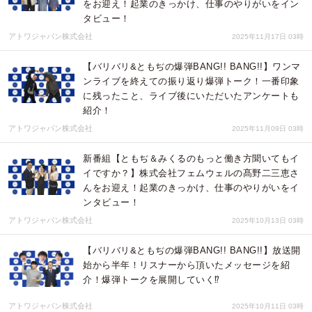
をお迎え！起業のきっかけ、仕事のやりがいをイン
タビュー！
アトワジャパン株式会社
2025年11月17日 03時
【バリバリ&ともぢの爆弾BANG!! BANG!!】ワンマ
ンライブを終えての振り返り爆弾トーク！一番印象
に残ったこと、ライブ後にいただいたアンケートも
紹介！
アトワジャパン株式会社
2025年11月09日 03時
新番組【ともぢ＆みくるのもっと働き方聞いてもイ
イですか？】株式会社フェムウェルの髙野二三恵さ
んをお迎え！起業のきっかけ、仕事のやりがいをイ
ンタビュー！
アトワジャパン株式会社
2025年10月13日 03時
【バリバリ&ともぢの爆弾BANG!! BANG!!】放送開
始から半年！リスナーから頂いたメッセージを紹
介！爆弾トークを展開していく⁉
アトワジャパン株式会社
2025年10月11日 03時