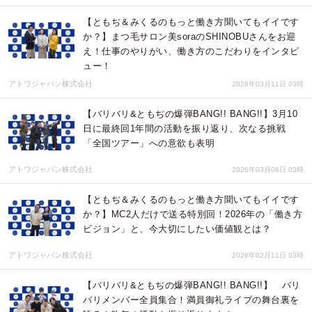
【ともぢ＆みくるのもっと働き方聞いてもイイです
か？】まつ毛サロン美soraのSHINOBUさんをお迎
え！仕事のやりがい、働き方のこだわりをインタビ
ュー！
アトワジャパン株式会社
2026年03月11日 03時
【バリバリ&ともぢの爆弾BANG!! BANG!!】3月10
日に最終回1年間の活動を振り返り、次なる挑戦
「全国ツアー」への意欲も表明
アトワジャパン株式会社
2026年03月06日 03時
【ともぢ＆みくるのもっと働き方聞いてもイイです
か？】MC2人だけで送る特別回！2026年の「働き方
ビジョン」と、今大切にしたい価値観とは？
アトワジャパン株式会社
2026年02月11日 03時
【バリバリ&ともぢの爆弾BANG!! BANG!!】 バリ
バリメンバー全員集合！満員御礼ライブの舞台裏を