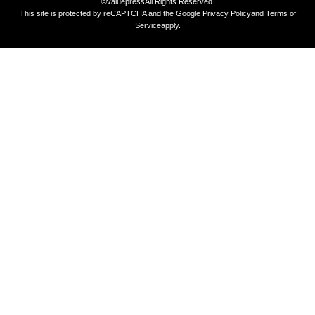
©valuepress
All Rights Reserved.
This site is protected by reCAPTCHA and the Google
Privacy Policy
and
Terms of
Service
apply.