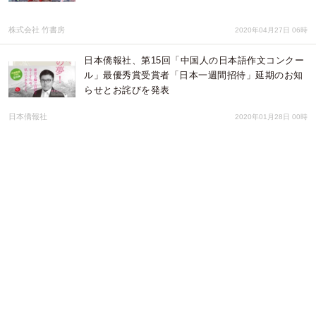
株式会社 竹書房
2020年04月27日 06時
日本僑報社、第15回「中国人の日本語作文コンクー
ル」最優秀賞受賞者「日本一週間招待」延期のお知
らせとお詫びを発表
日本僑報社
2020年01月28日 00時
日本僑報社の最新刊、新視点の日中比較論『日中経
済・社会比較論 ―在日中国人学者による考察―』発
売
DUAN PRESS
2019年12月26日 00時
第15回日本語作文コン表彰式 横井裕・在中国日本
国特命全権大使のご挨拶（全文）
日本僑報社
2019年12月20日 05時