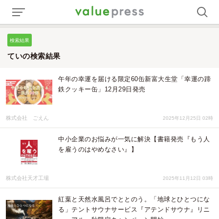
検索結果
ていの検索結果
午年の幸運を届ける限定60缶新富大生堂「幸運の蹄
鉄クッキー缶」12月29日発売
株式会社 ごえん
2025年12月25日 02時
中小企業のお悩みが一気に解決【書籍発売『もう人
を雇うのはやめなさい』】
株式会社天才工場
2025年11月12日 03時
紅葉と天然水風呂でととのう。「地球とひとつにな
る」テントサウナサービス『アテンドサウナ』リニ