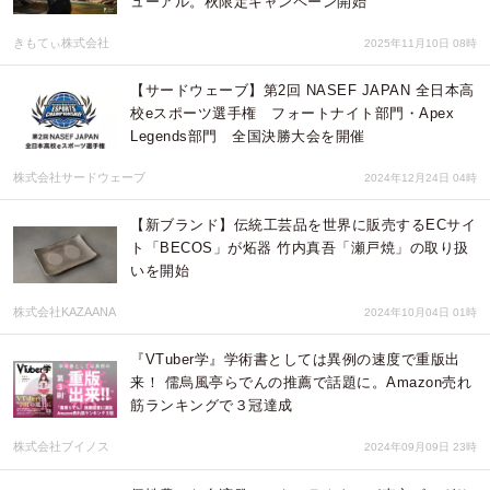
ューアル。秋限定キャンペーン開始
きもてぃ株式会社
2025年11月10日 08時
【サードウェーブ】第2回 NASEF JAPAN 全日本高
校eスポーツ選手権 フォートナイト部門・Apex
Legends部門 全国決勝大会を開催
株式会社サードウェーブ
2024年12月24日 04時
【新ブランド】伝統工芸品を世界に販売するECサイ
ト「BECOS」が炻器 竹内真吾「瀬戸焼」の取り扱
いを開始
株式会社KAZAANA
2024年10月04日 01時
『VTuber学』学術書としては異例の速度で重版出
来！ 儒烏風亭らでんの推薦で話題に。Amazon売れ
筋ランキングで３冠達成
株式会社ブイノス
2024年09月09日 23時