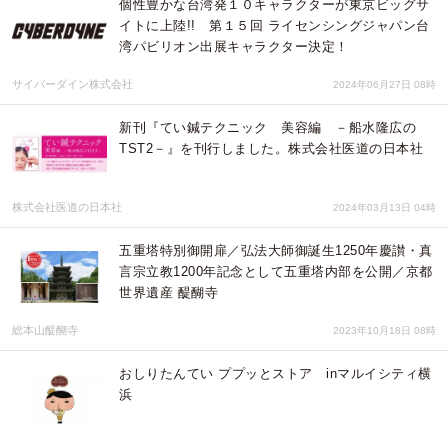
個性豊かな台湾発１０キャラクターが東京ビッグサ
イトに上陸!! 第１５回 ライセンシングジャパン台
湾パビリオン出展キャラクター決定！
サイバーダイン株式会社
2024年06月27日 08時
新刊『てい鍼テクニック 美容編 －船水隆広の
TST2－』を刊行しました。株式会社医道の日本社
株式会社医道の日本社
2024年03月13日 04時
五重塔特別御開扉／弘法大師御誕生1250年慶讃・真
言宗立教1200年記念として五重塔内部を公開／京都
世界遺産 醍醐寺
総本山醍醐寺
2023年10月18日 08時
おしりたんてい ププッとストア inマルイシティ横
浜