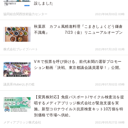
設しました
協同組合関西技術協力センター
2021年08月03日 03時
秋葉原 カフェ風精進料理『こまきしょくどう鎌倉
不識庵』 7/23（金）リニューアルオープン
株式会社ブレイブハート
2021年07月13日 01時
VＲで投票を呼び掛ける、前代未聞の選挙プロモー
ション動画「決戦、東京都議会議員選挙！」公開。
議員系Vtuberおぎの稔
2021年07月02日 05時
【変異株対応】免疫パスポート/サイクル検査法を提
唱するメディアブリッジ株式会社が緊急支援を実
施。新型コロナウイルス抗原検査キット10万個を特
別価格で市場へ供給。
メディアブリッジ株式会社
2021年05月27日 06時