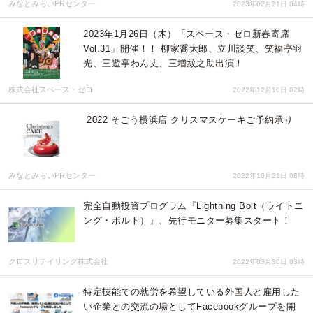
みなとみらいPRセンター
2023年02月21日 04時
2023年1月26日（木）「スペース・ゼロ新春寄席
Vol.31」開催！！ 柳家喬太郎、立川談笑、笑福亭羽
光、三遊亭わん丈、三増紋之助出演！
株式会社スペース・ゼロ
2022年12月16日 02時
2022 そごう横浜店 クリスマスケーキご予約承り
みなとみらいPRセンター
2022年10月21日 08時
完全自動投資プログラム『Lightning Bolt（ライトニ
ング・ボルト）』、先行モニター募集スタート！
クロスリテイリング株式会社
2022年03月30日 03時
​特定技能での就労を希望している外国人と雇用した
い企業との交流の場としてFacebookグループを開