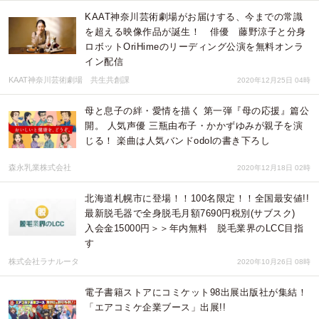
KAAT神奈川芸術劇場がお届けする、今までの常識
を超える映像作品が誕生！ 俳優 藤野涼子と分身
ロボットOriHimeのリーディング公演を無料オンラ
イン配信
KAAT神奈川芸術劇場 共生共創課
2020年12月25日 04時
母と息子の絆・愛情を描く 第一弾『母の応援』篇公
開。 人気声優 三瓶由布子・かかずゆみが親子を演
じる！ 楽曲は人気バンドodolの書き下ろし
森永乳業株式会社
2020年12月18日 02時
北海道札幌市に登場！！100名限定！！全国最安値!!
最新脱毛器で全身脱毛月額7690円税別(サブスク)
入会金15000円＞＞年内無料 脱毛業界のLCC目指
す
株式会社ラナルータ
2020年10月26日 08時
電子書籍ストアにコミケット98出展出版社が集結！
「エアコミケ企業ブース」出展!!