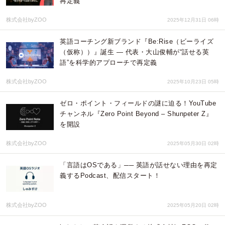
再定義
株式会社byZOO
2025年12月31日 06時
英語コーチング新ブランド『Be:Rise（ビーライズ
（仮称））』誕生 ― 代表・大山俊輔が“話せる英
語”を科学的アプローチで再定義
株式会社byZOO
2025年10月23日 05時
ゼロ・ポイント・フィールドの謎に迫る！YouTube
チャンネル『Zero Point Beyond – Shunpeter Z』
を開設
株式会社byZOO
2025年05月30日 02時
「言語はOSである」── 英語が話せない理由を再定
義するPodcast、配信スタート！
株式会社byZOO
2025年05月20日 02時