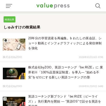
検索結果
しゅみすけの検索結果
20年分の学習資産を再編集。b わたしの英会話、シ
ョート動画とインフォグラフィックによる発信体制
を強化
株式会社byZOO
2026年03月19日 07時
株式会社byZOO、英語コーチング『be:RIZE』に 業
界初※「100%品質保証制度」を導入― “始める不
安”をゼロにする新しい英語コーチングの形
株式会社byZOO
2026年01月05日 04時
英語コーチング新ブランド『be:RIZE（ビーライ
ズ）』先行案内を開始 ― “英語OS”で話せる英語を