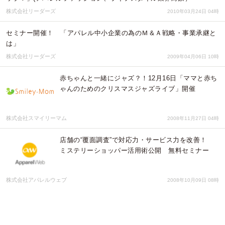
株式会社リーダーズ
2010年03月24日 04時
セミナー開催！ 「アパレル中小企業の為のＭ＆Ａ戦略・事業承継と
は」
株式会社リーダーズ
2009年04月06日 10時
赤ちゃんと一緒にジャズ？！12月16日「ママと赤ち
ゃんのためのクリスマスジャズライブ」開催
株式会社スマイリーマム
2008年11月27日 04時
店舗の“覆面調査”で対応力・サービス力を改善！
ミステリーショッパー活用術公開 無料セミナー
株式会社アパレルウェブ
2008年10月09日 08時
漢和塾 中国ビジネス研究会始まる！第1回「中国ビ
ジネスの掟（7月9日）」