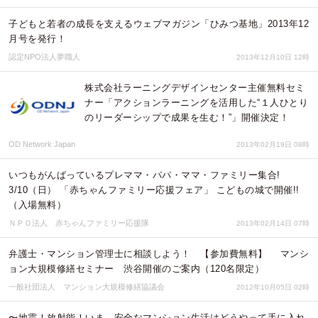
子どもと若者の成長を支えるウェブマガジン「ひみつ基地」2013年12
月号を発行！
認定NPO法人夢職人
2013年12月10日 12時
株式会社ラーニングデザインセンター主催無料セミ
ナー「アクションラーニングを活用した“１人ひとり
のリーダーシップで成果を生む！”」開催決定！
OD Network Japan
2013年02月19日 08時
いつもがんばっているプレママ・パパ・ママ・ファミリー集合!
3/10（日） 「赤ちゃんファミリー応援フェア」 こどもの城で開催!!
（入場無料）
ＮＰＯ法人 赤ちゃんファミリー応援隊
2013年02月14日 07時
弁護士・マンション管理士に相談しよう！ 【参加費無料】 マンシ
ョン大規模修繕セミナー 渋谷開催のご案内（120名限定）
一般社団法人 マンション大規模修繕協議会
2012年10月05日 02時
〜地震！放射能！いま、安全なマンション生活はどうやって手に入れ