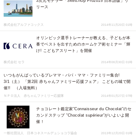
3次元モデラー「SketchUp Pro2015 日本語版」リ
リース
株式会社アルファコックス
2014年11月20日 01時
オリンピック選手トレーナーが教える、子どもが本
番でベストを出すためのホームケア術セミナー「輝
け! こどもアスリート」を開催
株式会社 セラ
2014年06月30日 01時
いつもがんばっているプレママ・パパ・ママ・ファミリー集合!
3/1（土） 「第2回 赤ちゃんファミリー応援フェア」 こどもの城で開
催!! （入場無料）
ＮＰＯ法人 赤ちゃんファミリー応援隊
2014年01月27日 07時
チョコレート鑑定家”Connaisseur du Chocolat”のセ
カンドステップ ”Chocolat supérieur”がいよいよ開
催！
一般社団法人 日本コネスールデュショコラ協会
2013年12月20日 01時