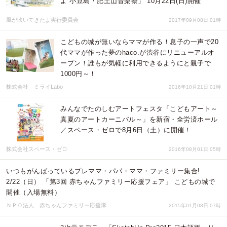
よ 小豆島・肥土山音楽祭」 10月22日(日)開催
風が吹いてきたよ実行委員会
2017年09月08日 01時
こどもの城が無いならママが作る！息子の一声で20
代ママが作った夢のhaco.が渋谷にリニューアルオ
ープン！誰もが気軽に利用できるようにと親子で
1000円～！
株式会社 ミライLabo
2016年10月21日 01時
みんなでたのしむアートフェスタ「こどもアート～
真夏のアートカーニバル～」を新宿・全労済ホール
／スペース・ゼロで8月6日（土）に開催！
株式会社スペース・ゼロ
2016年08月01日 05時
いつもがんばっているプレママ・パパ・ママ・ファミリー集合!
2/22（日） 「第3回 赤ちゃんファミリー応援フェア」 こどもの城で
開催（入場無料）
ＮＰＯ法人 赤ちゃんファミリー応援隊
2015年01月08日 07時