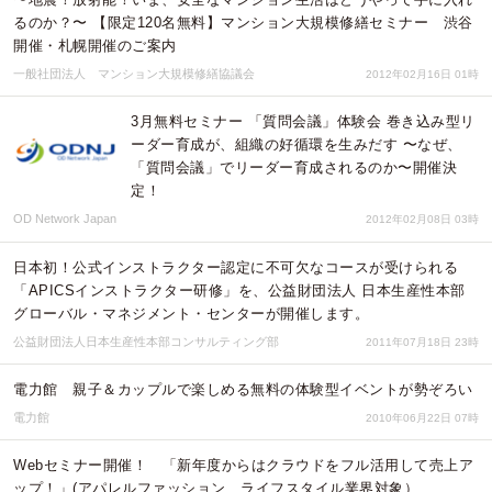
るのか？〜 【限定120名無料】マンション大規模修繕セミナー 渋谷
開催・札幌開催のご案内
一般社団法人 マンション大規模修繕協議会
2012年02月16日 01時
3月無料セミナー 「質問会議」体験会 巻き込み型リ
ーダー育成が、組織の好循環を生みだす 〜なぜ、
「質問会議」でリーダー育成されるのか〜開催決
定！
OD Network Japan
2012年02月08日 03時
日本初！公式インストラクター認定に不可欠なコースが受けられる
「APICSインストラクター研修」を、公益財団法人 日本生産性本部
グローバル・マネジメント・センターが開催します。
公益財団法人日本生産性本部コンサルティング部
2011年07月18日 23時
電力館 親子＆カップルで楽しめる無料の体験型イベントが勢ぞろい
電力館
2010年06月22日 07時
Webセミナー開催！ 「新年度からはクラウドをフル活用して売上ア
ップ！」(アパレルファッション、ライフスタイル業界対象）