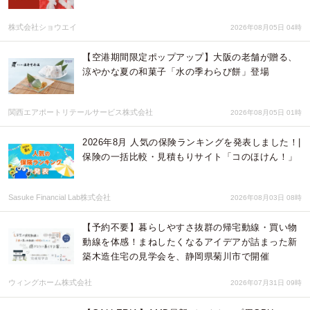
株式会社ショウエイ
2026年08月05日 04時
【空港期間限定ポップアップ】大阪の老舗が贈る、
涼やかな夏の和菓子「水の季わらび餅」登場
関西エアポートリテールサービス株式会社
2026年08月05日 01時
2026年8月 人気の保険ランキングを発表しました！|
保険の一括比較・見積もりサイト「コのほけん！」
Sasuke Financial Lab株式会社
2026年08月03日 08時
【予約不要】暮らしやすさ抜群の帰宅動線・買い物
動線を体感！まねしたくなるアイデアが詰まった新
築木造住宅の見学会を、静岡県菊川市で開催
ウィングホーム株式会社
2026年07月31日 09時