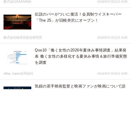
株式会社KAZAANA
2026年07月31日 01時
伝説のバーがついに復活！会員制ウイスキーバー
「The 25」が旧軽井沢にオープン！
株式会社軽井沢総合研究所
2026年07月31日 01時
Qoo10「働く女性の2026年夏休み事情調査」結果発
表 働く女性の多様化する夏休み事情＆旅行準備実態
を調査
eBay Japan合同会社
2026年07月30日 02時
気鋭の若手映画監督と映画ファンが映画について語
る「フェローズ・シネマ・ナイト」始動！今注目を
集める若手監督の乙木勇人氏・西遼太郎氏登壇。8
月26日開催
株式会社フェローズ
2026年07月30日 00時
【滋賀・比良山麓】旅の余韻を持ち帰るセレクトシ
ョップ「箱-HACO-」をオープン。ウィーンで出会