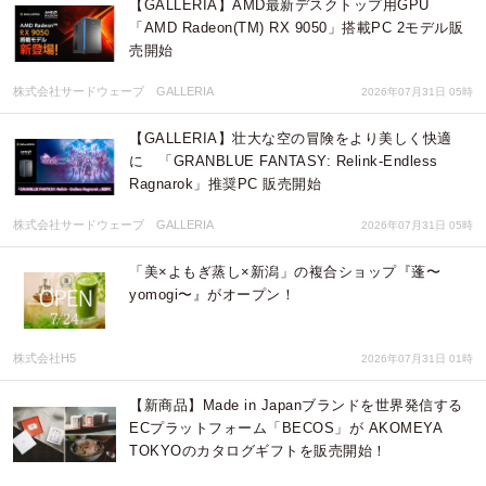
【GALLERIA】AMD最新デスクトップ用GPU
「AMD Radeon(TM) RX 9050」搭載PC 2モデル販
売開始
株式会社サードウェーブ GALLERIA
2026年07月31日 05時
【GALLERIA】壮大な空の冒険をより美しく快適
に 「GRANBLUE FANTASY: Relink-Endless
Ragnarok」推奨PC 販売開始
株式会社サードウェーブ GALLERIA
2026年07月31日 05時
「美×よもぎ蒸し×新潟」の複合ショップ『蓬〜
yomogi〜』がオープン！
株式会社H5
2026年07月31日 01時
【新商品】Made in Japanブランドを世界発信する
ECプラットフォーム「BECOS」が AKOMEYA
TOKYOのカタログギフトを販売開始！