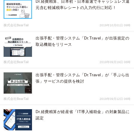
Dr.経費精算、日本初・日本最速でキャッシュレス還
元含む軽減税率レシートの入力代行に対応！
株式会社BearTail
2019年10月01日 09時
出張手配・管理システム「Dr.Travel」が出張規定の
取込機能をリリース
株式会社BearTail
2019年09月19日 06時
出張手配・管理システム「Dr.Travel」が「手ぶら出
張」サービスの提供を検討
株式会社BearTail
2019年09月12日 06時
Dr.経費精算が経産省「IT導入補助金」の対象製品に
認定