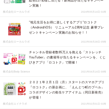
総勢227名様に当たる！新商品が当たるキャンペー
ン実施！
株式会社ローカルラボ
2024年05月14日 01時
”地元生活をお得に楽しくするアプリ”ロコトク
（Android/iOS） リニューアル2周年記念 豪華プレ
ゼントキャンペーン実施のお知らせ！！
株式会社ローカルラボ
2022年09月28日 05時
チャンネル登録者数85万人を抱える「ストレッチ
YouTuber」の書籍等が当たるキャンペーンを、くじ
びきアプリ「ロコトク」で開催！
株式会社Body Science
2021年04月14日 00時
２０２１年２月１日（月）スタートのスマホアプリ
『ロコトク』の新企画に、「えんとつ町のプペル」
コラボデザインの衛生ケアアイテム（同日新発売）
が登場！
株式会社エイチラボ
2021年02月01日 01時