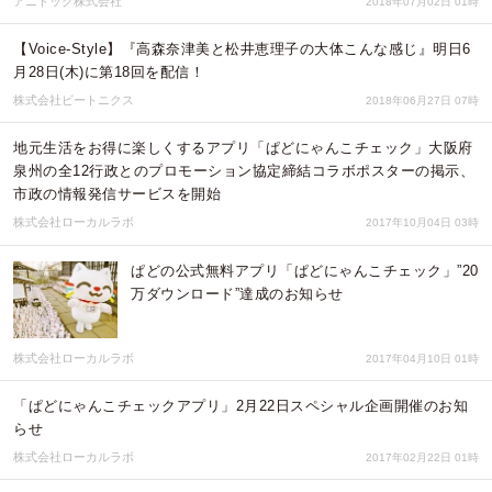
アニドック株式会社
2018年07月02日 01時
【Voice-Style】『高森奈津美と松井恵理子の大体こんな感じ』明日6
月28日(木)に第18回を配信！
株式会社ビートニクス
2018年06月27日 07時
地元生活をお得に楽しくするアプリ「ぱどにゃんこチェック」大阪府
泉州の全12行政とのプロモーション協定締結コラボポスターの掲示、
市政の情報発信サービスを開始
株式会社ローカルラボ
2017年10月04日 03時
ぱどの公式無料アプリ「ぱどにゃんこチェック」”20
万ダウンロード”達成のお知らせ
株式会社ローカルラボ
2017年04月10日 01時
「ぱどにゃんこチェックアプリ」2月22日スペシャル企画開催のお知
らせ
株式会社ローカルラボ
2017年02月22日 01時