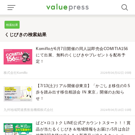
検索結果
くじびきの検索結果
Komifloが6月7日開催の同人誌即売会COMITIA156
にて出展、無料のくじびきやプレゼントを配布予
定！
株式会社Komiflo
2026年06月02日 05時
【7/13(土)リアル開催@東京】「かごしま移住の0.5
歩を踏み出す移住相談会 IN 東京」開催のお知ら
せ！
九州地域間連携推進機構株式会社
2024年06月18日 03時
ぱど×ロコトク LINE公式アカウントスタート！！賞
品が当たるくじびき＆地域情報をお届け♪5月は合計