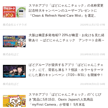
スマホアプリ「ぱどにゃんこチェック」の名称変更
記念特大キャンペーンのユーザープレゼントに
『Clean & Refresh Hand Care Mist』を選定。
株式会社エイチラボ
2020年11月17日 07時
大阪は幽霊多発地域!? 20%が幽霊・お化けを見た経
験あり ～ぱどにゃんこチェック アンケート企画～
株式会社ぱど
2019年08月22日 05時
ぱどグループが提供するアプリ「ぱどにゃんこチェ
ック」にて、背筋も凍る？？怪談・ホラーをテーマ
にした夏のキャンペーン（7/20～8/31）を開催中！
株式会社ぱど
2019年08月01日 04時
スマホアプリ「ぱどにゃんこチェック」の“くじび
き”賞品に5月15日、Oaxis Japanの人気商品
「myFirst Camera」が登場！ 5月末迄