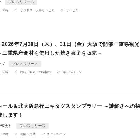
社
プレスリリース
 00時
ビジネス・人事サービス
サービス
ier】2026年7月30日（木）、31日（金）大阪で開催三重県観
～三重県産食材を使用した焼き菓子を販売～
ンズ
プレスリリース
 06時
旅行・観光・地域情報
キャンペーン
レール＆北大阪急行エキタグスタンプラリー ～謎解きへの
催します！
株式会社
プレスリリース
 05時
運輸・交通
キャンペーン