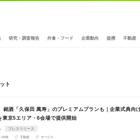
集
研究・調査報告
外食・フード
企業動向
提携
不動産
ヒット
円、銘酒「久保田 萬寿」のプレミアムプランも｜企業式典向
を東京5エリア・6会場で提供開始
る
プレスリリース
 05時
不動産
サービス