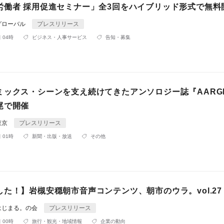
労働者 採用促進セミナー」全3回をハイブリッド形式で無料
グローバル
プレスリリース
 04時
ビジネス・人事サービス
告知・募集
ミックス・シーンを支え続けてきたアンソロジー誌『AARG
尾で開催
東京
プレスリリース
 01時
新聞・出版・放送
その他
た！】岩槻安穏朝市音声コンテンツ、朝市のウラ。vol.27
はじまる。の会
プレスリリース
 00時
旅行・観光・地域情報
企業の動向