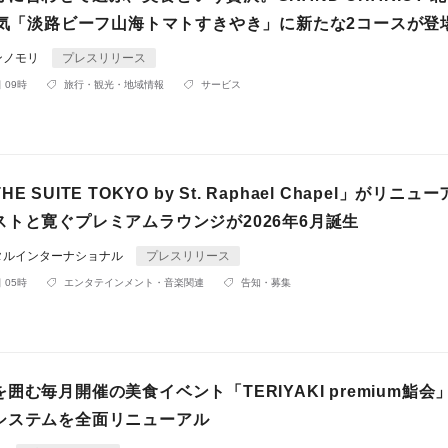
番人気「淡路ビーフ山海トマトすきやき」に新たな2コースが登
ンノモリ
プレスリリース
 09時
旅行・観光・地域情報
サービス
 SUITE TOKYO by St. Raphael Chapel」がリニュ
ストと寛ぐプレミアムラウンジが2026年6月誕生
タルインターナショナル
プレスリリース
 05時
エンタテインメント・音楽関連
告知・募集
囲む毎月開催の美食イベント「TERIYAKI premium鮨会
システムを全面リニューアル