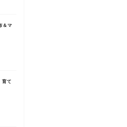
布＆マ
！育て