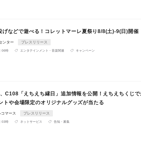
げなどで遊べる！コレットマーレ夏祭り8/8(土)-9(日)開催
Rセンター
プレスリリース
 06時
エンタテインメント・音楽関連
キャンペーン
人、C108「えちえち縁日」追加情報を公開！えちえちくじで
ポイントや会場限定のオリジナルグッズが当たる
ルコマース
プレスリリース
 03時
ネットサービス
告知・募集