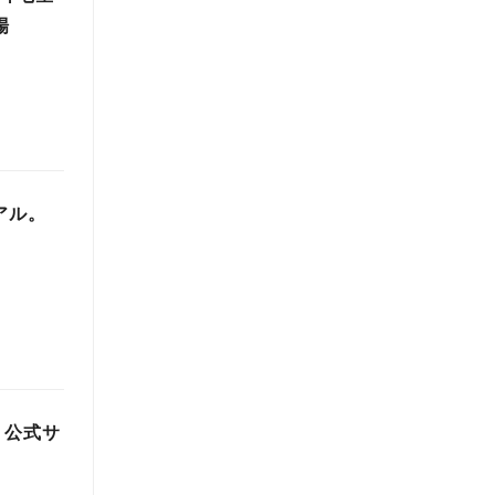
場
ーアル。
」公式サ