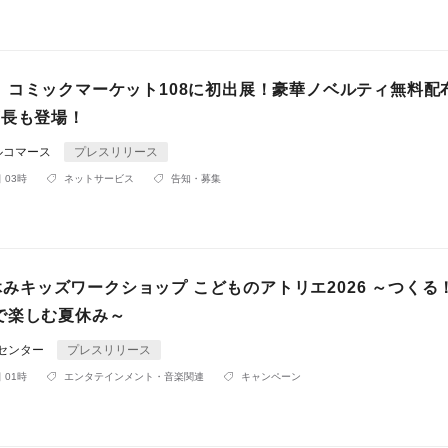
」コミックマーケット108に初出展！豪華ノベルティ無料配
店長も登場！
ルコマース
プレスリリース
 03時
ネットサービス
告知・募集
)夏休みキッズワークショップ こどものアトリエ2026 ～つくる
で楽しむ夏休み～
Rセンター
プレスリリース
 01時
エンタテインメント・音楽関連
キャンペーン