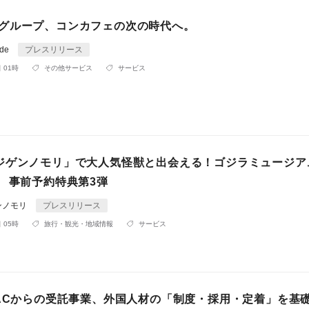
dollグループ、コンカフェの次の時代へ。
de
プレスリリース
 01時
その他サービス
サービス
ジゲンノモリ」で大人気怪獣と出会える！ゴジラミュージア
』 事前予約特典第3弾
ンノモリ
プレスリリース
 05時
旅行・観光・地域情報
サービス
LACからの受託事業、外国人材の「制度・採用・定着」を基