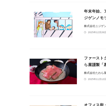
年末年始、
ジゲンノモ
株式会社ニジゲ
2025年12月26日
ファースト
ら屋謹製「
株式会社たわら
2025年11月12日
オフィス街