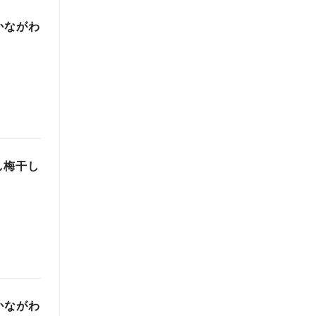
かながわ
し梅干し
かながわ