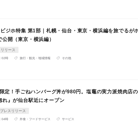
場ビジホ特集 第1部｜札幌・仙台・東京・横浜編を旅でるが
で公開（東京・横浜編）
スリリース
 02時
旅行・観光・地域情報
その他
数量限定！手ごねハンバーグ丼が980円。塩竈の実力派焼肉店
惚れ』が仙台駅近にオープン
プレスリリース
 04時
外食・フードサービス
サービス