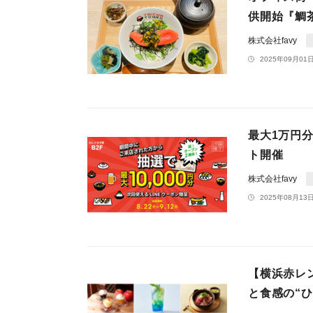
供開始『鯛茶
株式会社favy
2025年09月01日
最大1万円
ト開催
株式会社favy
2025年08月13日
【横浜赤レ
と食感の“