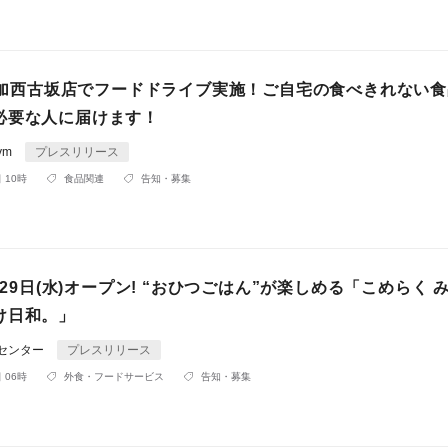
Gym加西古坂店でフードドライブ実施！ご自宅の食べきれない
必要な人に届けます！
ym
プレスリリース
 10時
食品関連
告知・募集
1月29日(水)オープン! “おひつごはん”が楽しめる「こめらく 
け日和。」
Rセンター
プレスリリース
 06時
外食・フードサービス
告知・募集