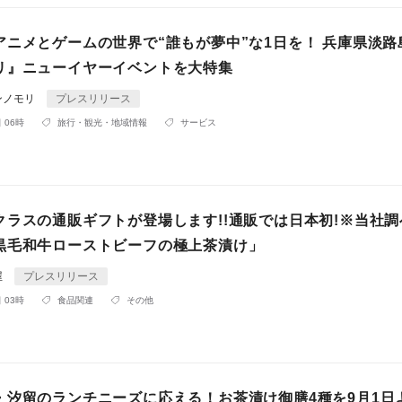
アニメとゲームの世界で“誰もが夢中”な1日を！ 兵庫県淡路
リ』ニューイヤーイベントを大特集
ンノモリ
プレスリリース
 06時
旅行・観光・地域情報
サービス
クラスの通販ギフトが登場します!!通販では日本初!※当社調
黒毛和牛ローストビーフの極上茶漬け」
屋
プレスリリース
 03時
食品関連
その他
・汐留のランチニーズに応える！お茶漬け御膳4種を9月1日