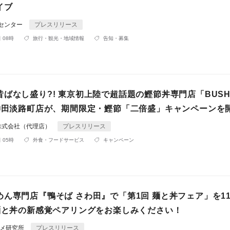
イブ
Rセンター
プレスリリース
 08時
旅行・観光・地域情報
告知・募集
ばなし盛り?! 東京初上陸で超話題の鰹節丼専門店「BUSH
」神田淡路町店が、期間限定・鰹節「二倍盛」キャンペーンを
株式会社（代理店）
プレスリリース
 05時
外食・フードサービス
キャンペーン
ん専門店『鴨そば さわ田』で「第1回 麺と丼フェア」を11
 麺と丼の新感覚ペアリングをお楽しみください！
ルメ研究所
プレスリリース