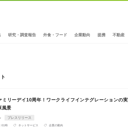
集
研究・調査報告
外食・フード
企業動向
提携
不動産
ット
ァミリーデイ10周年！ワークライフインテグレーションの
原風景
ル
プレスリリース
 01時
ネットサービス
企業の動向