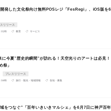
開発した文化祭向け無料POSレジ「FesRegi」、iOS版を6
スリリース
 01時
教育
サービス
泉に今夏”歴史的瞬間”が訪れる！天空光りのアートは必見！
め祭」
t
プレスリリース
 04時
旅行・観光・地域情報
告知・募集
地域をつなぐ”「百年いきいきマルシェ」を6月7日に神戸百