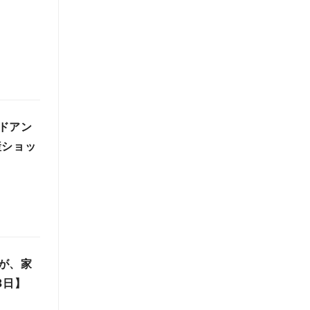
ドアン
産ショッ
が、家
3日】