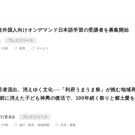
住外国人向けオンデマンド日本語学習の受講者を募集開始
社
プレスリリース
 01時
教育
サービス
若者流出、消えゆく文化──「利府うまうま祭」が挑む地域
0年前に消えた子ども神輿の復活で、100年続く祭りと郷土愛
実行委員会
プレスリリース
 07時
旅行・観光・地域情報
告知・募集