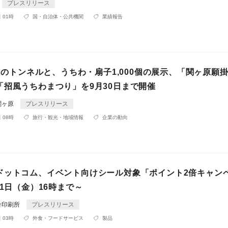
プレスリリース
 01時
国・自治体・公共機関
業績報告
0個のトンネルと、うちわ・扇子1,000個の展示、「関ヶ原願
「招風うちわまつり」を9月30日まで開催
関ヶ原
プレスリリース
 08時
旅行・観光・地域情報
企業の動向
ドットコム、イベント向けシール対象「ポイント2倍キャン
31日（金）16時まで～
舎印刷所
プレスリリース
 03時
外食・フードサービス
製品