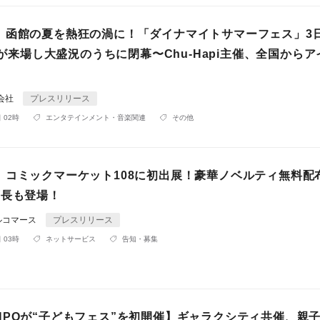
】函館の夏を熱狂の渦に！「ダイナマイトサマーフェス」3
0人が来場し大盛況のうちに閉幕〜Chu-Hapi主催、全国から
株式会社
プレスリリース
 02時
エンタテインメント・音楽関連
その他
」コミックマーケット108に初出展！豪華ノベルティ無料配
店長も登場！
ルコマース
プレスリリース
 03時
ネットサービス
告知・募集
NPOが“子どもフェス”を初開催】ギャラクシティ共催、親