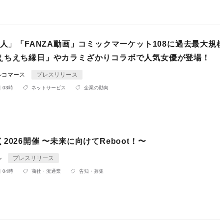
同人」「FANZA動画」コミックマーケット108に過去最大規
えちえち縁日」やカラミざかりコラボで人気女優が登場！
ルコマース
プレスリリース
 03時
ネットサービス
企業の動向
2026開催 〜未来に向けてReboot！〜
ル
プレスリリース
 04時
商社・流通業
告知・募集