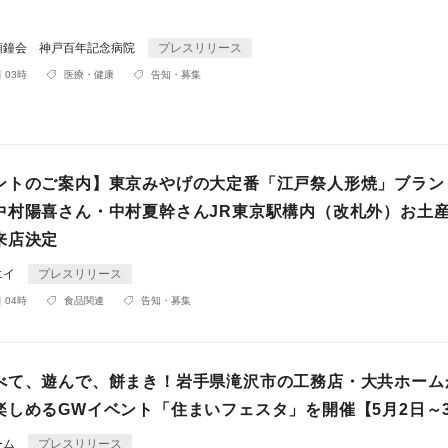
顕鐘会 神戸百年記念病院
プレスリリース
 03時
医療・健康
告知・募集
ントのご案内】東京みやげの大定番「江戸祭人形焼」ブラン
中村陽喜さん・中村夏幹さんJR東京駅構内（改札外）お土
来店決定
エイ
プレスリリース
 04時
食品関連
告知・募集
べて、遊んで、餅まき！岩手県滝沢市の工務店・大共ホーム
楽しめるGWイベント「住まいフェスタ」を開催【5月2日～
ーム
プレスリリース