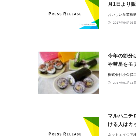
月1日より
おいしい産業株
2017年04月03日
今年の節分
や彗星をモ
株式会社小久保
2017年01月11日
マルハニチ
ける人はカ
ネットエイジア