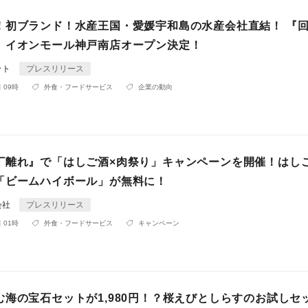
！初ブランド！水産王国・愛媛宇和島の水産会社直結！ 『
』イオンモール神戸南店オープン決定！
ット
プレスリリース
 09時
外食・フードサービス
企業の動向
丁離れ』で「はしご酒×肉祭り」キャンペーンを開催！はし
「ビームハイボール」が無料に！
会社
プレスリリース
 01時
外食・フードサービス
キャンペーン
む海の宝石セットが1,980円！？桜えびとしらすのお試しセ