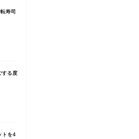
回転寿司
ごする度
ットを4