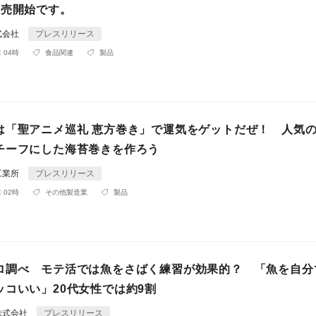
販売開始です。
式会社
プレスリリース
 04時
食品関連
製品
は「聖アニメ巡礼 恵方巻き」で運気をゲットだぜ！ 人気
チーフにした海苔巻きを作ろう
工業所
プレスリリース
 02時
その他製造業
製品
ロ調べ モテ活では魚をさばく練習が効果的？ 「魚を自分
ッコいい」20代女性では約9割
株式会社
プレスリリース