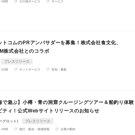
 09時
その他サービス
サービス
ットコムのPRアンバサダーを募集！株式会社食文化、
OM株式会社とのコラボ
プレスリリース
 01時
ネットサービス
告知・募集
海で遊ぶ】小樽・青の洞窟クルージングツアー＆船釣り体験
ビティ！公式Webサイトリリースのお知らせ
(ブルーグロット)
プレスリリース
 05時
旅行・観光・地域情報
企業の動向