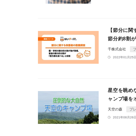
【節分に関
節分約8割
千株式会社
2022年01月25日
星空を眺め
ャンプ場を
天空の森
プ
2021年08月26日