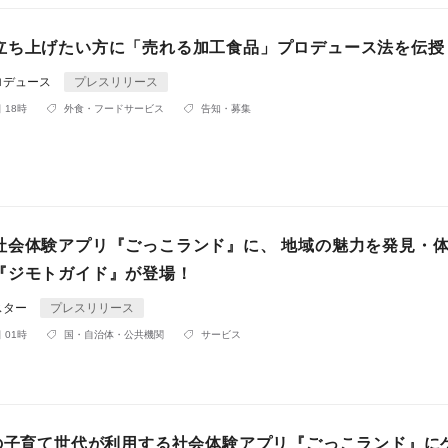
立ち上げたい方に「売れる加工食品」プロデュース法を伝授
ロデュース
プレスリリース
 18時
外食・フードサービス
告知・募集
社会体験アプリ『ごっこランド』に、 地域の魅力を発見・
『ジモトガイド』が登場！
スター
プレスリリース
 01時
国・自治体・公共機関
サービス
帯の子育て世代が利用する社会体験アプリ『ごっこランド』に