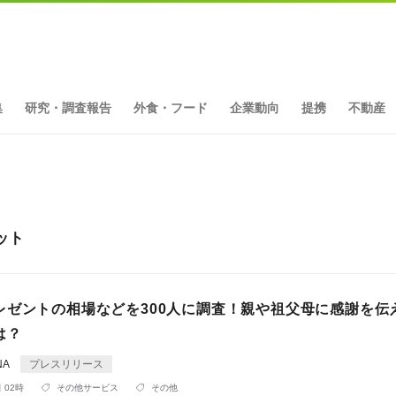
集
研究・調査報告
外食・フード
企業動向
提携
不動産
ット
レゼントの相場などを300人に調査！親や祖父母に感謝を伝
は？
NA
プレスリリース
 02時
その他サービス
その他