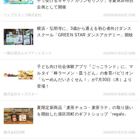
子で受けるキャリアカウンセリング」を夏休み特別
企画として開催
ウェブスタッフ株式会社
2026年08月03日 01時
横浜・弘明寺に、3歳から通える初心者向けダンス
スクール「GREEN STAR ダンスアカデミー」開校
一般社団法人ギブアンドダンス
2026年07月31日 00時
子ども向け社会体験アプリ『ごっこランド』に、マ
ルタイ「棒ラーメン・皿うどん」の食育パビリオン
「らーめんだいさくせん！」が7月30日（木）より
登場！
株式会社キッズスター
2026年07月30日 02時
夏限定新商品「麦茶チョコ・麦茶ラテ」の取り扱い
を開始した港区田町のギフトショップ「regalo」
株式会社ONE
2026年07月27日 03時