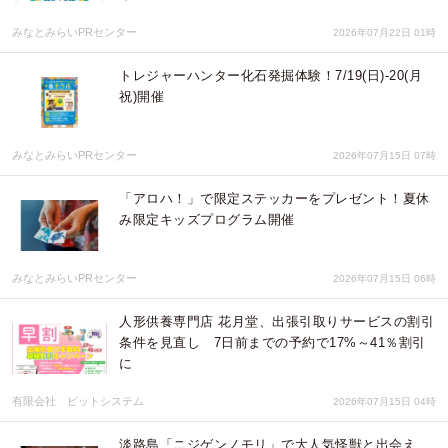
みなとみらいPRセンター
2026年07月22日 01時
トレジャーハンター化石発掘体験！7/19(日)-20(月
祝)開催
みなとみらいPRセンター
2026年07月15日 07時
「アロハ！」で限定ステッカーをプレゼント！夏休
み限定キッズプログラム開催
みなとみらいPRセンター
2026年07月15日 06時
人形供養専門店 花月堂、出張引取りサービスの割引
条件を見直し 7日前までの予約で17%～41％割引
に
有限会社 ビットシステム
2026年07月15日 04時
淡路島「ニジゲンノモリ」で大人気怪獣と出会え