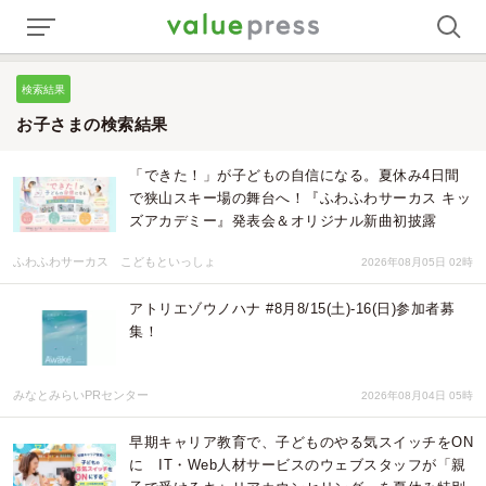
検索結果
お子さまの検索結果
「できた！」が子どもの自信になる。夏休み4日間
で狭山スキー場の舞台へ！『ふわふわサーカス キッ
ズアカデミー』発表会＆オリジナル新曲初披露
ふわふわサーカス こどもといっしょ
2026年08月05日 02時
アトリエゾウノハナ #8月8/15(土)-16(日)参加者募
集！
みなとみらいPRセンター
2026年08月04日 05時
早期キャリア教育で、子どものやる気スイッチをON
に IT・Web人材サービスのウェブスタッフが「親