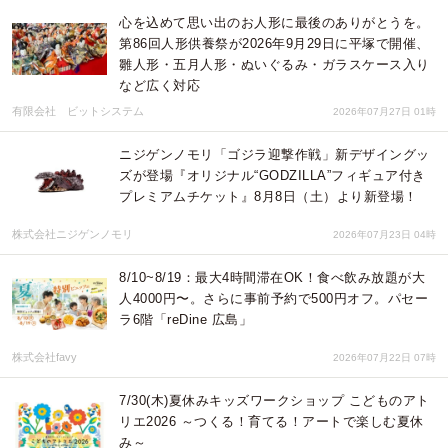
心を込めて思い出のお人形に最後のありがとうを。
第86回人形供養祭が2026年9月29日に平塚で開催、
雛人形・五月人形・ぬいぐるみ・ガラスケース入り
など広く対応
有限会社 ビットシステム
2026年07月27日 01時
ニジゲンノモリ「ゴジラ迎撃作戦」新デザイングッ
ズが登場『オリジナル“GODZILLA”フィギュア付き
プレミアムチケット』8月8日（土）より新登場！
株式会社ニジゲンノモリ
2026年07月23日 04時
8/10~8/19：最大4時間滞在OK！食べ飲み放題が大
人4000円〜。さらに事前予約で500円オフ。パセー
ラ6階「reDine 広島」
株式会社favy
2026年07月22日 07時
7/30(木)夏休みキッズワークショップ こどものアト
リエ2026 ～つくる！育てる！アートで楽しむ夏休
み～