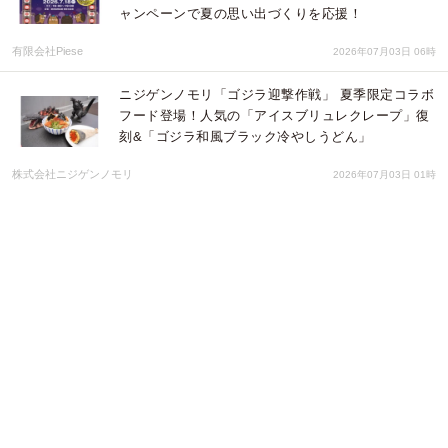
ャンペーンで夏の思い出づくりを応援！
有限会社Piese
2026年07月03日 06時
ニジゲンノモリ「ゴジラ迎撃作戦」 夏季限定コラボ
フード登場！人気の「アイスブリュレクレープ」復
刻&「ゴジラ和風ブラック冷やしうどん」
株式会社ニジゲンノモリ
2026年07月03日 01時
踏んでも痛くない！やわらかブロック『ジェリーブ
ロックス』 新4商品 2026年７月18日発売のお知ら
せ
株式会社ドリームブロッサム
2026年07月01日 23時
【淡路島の夏休みはこれで決まり】冒険の思い出を
スライムに刻もうニジゲンノモリ「ドラゴンクエス
ト アイランド」夏休み限定チケット『ファミリー冒
険クラフトセット』
株式会社ニジゲンノモリ
2026年07月01日 03時