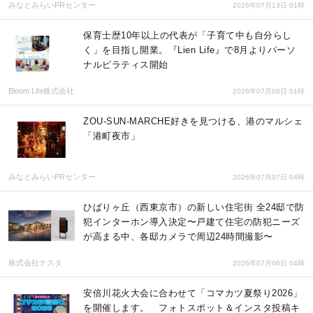
みなとみらいPRセンター
2026年07月13日 01時
保育士歴10年以上の代表が「子育て中も自分らし
く」を目指し開業。『Lien Life』で8月よりパーソ
ナルピラティス開始
Bloom Life株式会社
2026年07月08日 01時
ZOU-SUN-MARCHE好きを見つける、港のマルシェ
「港町夜市」
みなとみらいPRセンター
2026年07月07日 04時
ひばりヶ丘（西東京市）の新しい住宅街 全24邸で防
犯インターホン導入決定〜戸建て住宅の防犯ニーズ
が高まる中、各邸カメラで周辺24時間撮影〜
株式会社ナスタ
2026年07月06日 04時
安倍川花火大会に合わせて「コマカツ夏祭り2026」
を開催します。 フォトスポット＆インスタ投稿キ