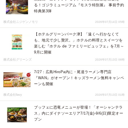
る！ゴジラミュージアム『モスラ特別展』 事前予約
特典第3弾
株式会社ニジゲンノモリ
2026年07月14日 05時
【ホテルグリーンパーク津】「遠くへ行かなくて
も、地元で少し贅沢。」ホテルの料理とスイーツを
楽しむ『ホテル de ファミリービュッフェ』を7月～
9月に開催
株式会社グリーンズ
2026年07月13日 06時
7/27：広島HiroPa内に・尾道ラーメン専門店
『WAN』がオープン！キッズラーメン無料キャンペ
ーンも開催
株式会社favy
2026年07月13日 01時
ブッフェに恐竜メニューが登場！「オーシャンテラ
ス」内にダイナソーエリア7/17(金)-9/6(日)限定オー
プン