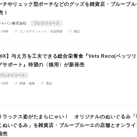
ーチやリュック型ポーチなどのグッズを雑貨店・ブルーブル
売！
ジャパン株式会社
プレスリリース
 05時
エンタテインメント・音楽関連
製品
IX】与え方を工夫できる総合栄養食『Vets Reco(ベッツリ
グサポート』待望の〈猫用〉が新発売
プレスリリース
 05時
医療・健康
製品
リラックス姿がたまらにゃい！ オリジナルのぬいぐるみ「
こぬいぐるみ」を雑貨店・ブルーブルーエの店舗とオンライ
発売