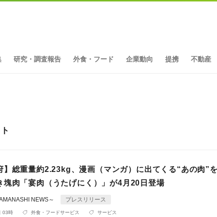
集
研究・調査報告
外食・フード
企業動向
提携
不動産
ット
】総重量約2.23kg、漫画（マンガ）に出てくる“あの肉”
き塊肉「宴肉（うたげにく）」が4月20日登場
MANASHI NEWS～
プレスリリース
 03時
外食・フードサービス
サービス