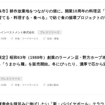
条市】耕作放棄地をつながりの畑に。開業10周年の料理店
育てる・料理する・食べる」で紡ぐ食の循環プロジェクトの
始
ルインベストメント株式会社
プレスリリース
 02時
外食・フードサービス
告知・募集
限定】昭和63年（1988年）創業のラーメン店・野方ホープ
から「うまから麺」を販売開始。冬にぴったり、濃厚で芯から
プレスリリース
 01時
外食・フードサービス
企業の動向
康寿命を猫並みに伸ばしたい「新・パパイヤボール」クラウ