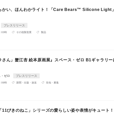
い、ほんわかライト！「Care Bears™ Silicone Ligh
プレスリリース
 03時
その他製造業
製品
ラさん」蟹江杏 絵本原画展』スペース・ゼロ B1ギャラリー
ス・ゼロ
プレスリリース
 09時
新聞・出版・放送
告知・募集
「11ぴきのねこ」シリーズの愛らしい姿や表情がキュート