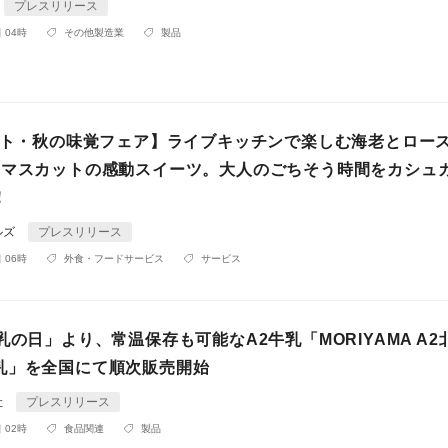
プレスリリース
 04時
その他製造業
製品
タート・秋の味覚フェア】ライブキッチンで楽しむ海老とロー
ンマスカットの感動スイーツ。大人のごちそう時間をカシュ
！
ルズ
プレスリリース
 06時
外食・フードサービス
サービス
乳の日」より、常温保存も可能なA2牛乳「MORIYAMA A2
乳」を全国にて順次販売開始
社
プレスリリース
 02時
食品関連
製品