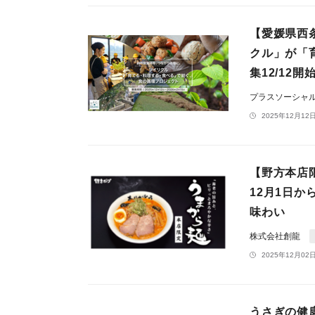
【愛媛県西
クル」が「
集12/12開
プラスソーシャ
2025年12月12日
【野方本店
12月1日
味わい
株式会社創龍
2025年12月02日
うさぎの健