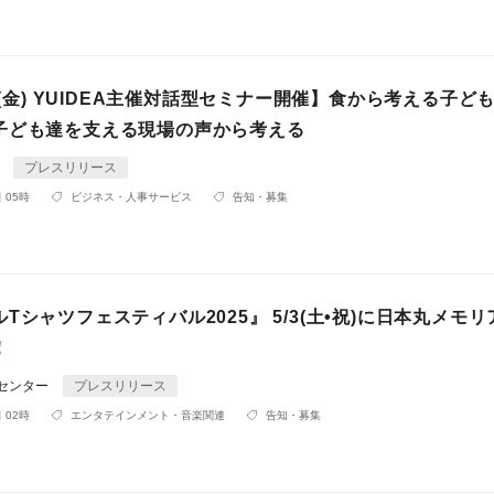
0 (金) YUIDEA主催対話型セミナー開催】食から考える子ど
子ども達を支える現場の声から考える
A
プレスリリース
 05時
ビジネス・人事サービス
告知・募集
Tシャツフェスティバル2025』 5/3(土•祝)に日本丸メモ
！
Rセンター
プレスリリース
 02時
エンタテインメント・音楽関連
告知・募集