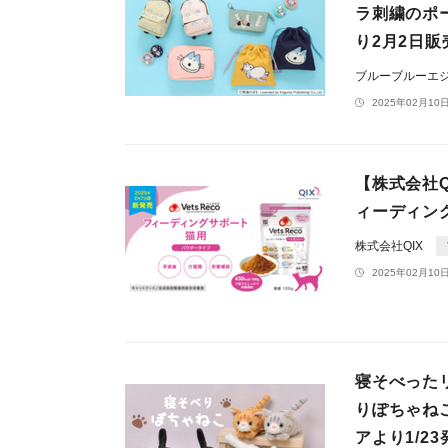
ラ刺繍のポ
り2月2日販
ブルーブルーエ
2025年02月10日
【株式会社Q
ィーディン
株式会社QIX
2025年02月10日
寝そべった
りぽちゃね
アより1/23