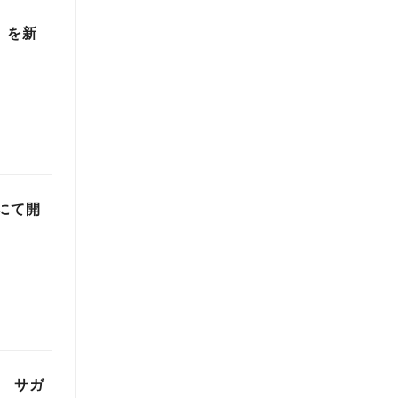
t」を新
にて開
！ サガ