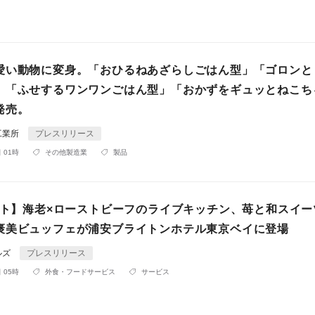
愛い動物に変身。「おひるねあざらしごはん型」「ゴロンと
」「ふせするワンワンごはん型」「おかずをギュッとねこち
発売。
工業所
プレスリリース
 01時
その他製造業
製品
タート】海老×ローストビーフのライブキッチン、苺と和スイー
褒美ビュッフェが浦安ブライトンホテル東京ベイに登場
ルズ
プレスリリース
 05時
外食・フードサービス
サービス