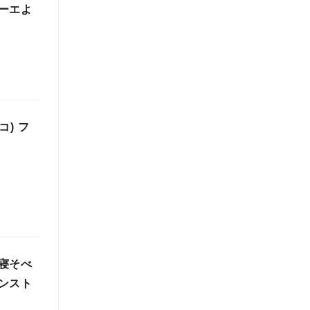
ーエよ
コ) フ
寝そべ
ンスト