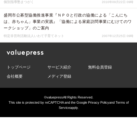
個別指導塾まつがく
2010年09月22日 09時
盛岡市公募型協働推進事業『ＮＰＯと行政の協働による「こんにち
は、赤ちゃん」事業の実践』「協働による家庭訪問事業にむけてのワ
ークショップ」のご案内
特定非営利活動法人いわて子育てネット
2007年12月25日 09時
トップページ
サービス紹介
無料会員登録
会社概要
メディア登録
©valuepress
All Rights Reserved.
This site is protected by reCAPTCHA and the Google
Privacy Policy
and
Terms of
Service
apply.