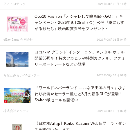
アストロテック
2026年08月03日 11時
Qoo10 Fashion「オシャレして映画館へGO！」キ
ャンペーン～2026年9月25日（金）公開『藁にもす
がる獣たち』映画鑑賞券等をプレゼント～
eBay Japan合同会社
2026年08月03日 04時
ヨコハマ グランド インターコンチネンタル ホテル
開業35周年！特大フカヒレや特別カクテル、ファミ
リーポートレートなどが登場
みなとみらいPRセンター
2026年08月03日 02時
『ワールドネバーランド エルネア王国の日々』ひま
わり衣装やセーラー服など8月の新作DLCが登場！
Switch版セールも開催中
株式会社アルティ
2026年08月03日 02時
【日本橋Art.jp】Koike Kasumi Web個展 ラ・ダン
スを開催いたします。