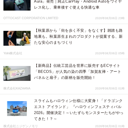
Aura」発売｜純正CarPlay・Android Autoをワイヤ
レス化し、乗車後すぐ使える快適な車
OTTOCAST CORPORATION LIMITED
2026年08月06日 23時
【秋葉原から「街を歩く不安」をなくす】雑踏も路
地裏も。秋葉原生まれのプロダクトが提案する、新
たな安心のまちづくり
Yolni株式会社
2026年08月06日 05時
【新商品】伝統工芸品を世界に販売するECサイト
「BECOS」が人気の染の四季「加賀友禅・アート
パネルと扇子」の新柄を販売開始！
株式会社KAZAANA
2026年08月06日 01時
スライムもハロウィン仕様に大変身！「ドラゴンク
エスト アイランド」 『ハロウィンフェスティバル
2026』開催決定！～いたずらモンスターたちがやっ
てきた！？～
株式会社ニジゲンノモリ
2026年08月06日 01時