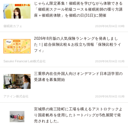
じゃらん限定募集！催眠術を学びながら体験できる
「催眠術スクール初級コース＆催眠術師の喋り方講
座＋催眠術体験」を催眠の日(31日)に開催
催眠術カフェ
2026年08月04日 03時
2026年8月版の人気保険ランキングを発表しまし
た！| 総合保険比較＆お役立ち情報「保険比較ライ
フィ」
Sasuke Financial Lab株式会社
2026年08月04日 01時
三重県内在住外国人向けオンデマンド日本語学習の
受講者を募集開始
アテイン株式会社
2026年08月04日 01時
宮城県の南三陸町に工場を構えるアストロテックよ
り国産帆布を使用したトートバッグが5色展開で発
売されました。