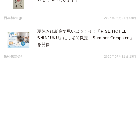
日本橋Art.jp
2026年08月01日 00時
夏休みは新宿で思い出づくり！「RISE HOTEL
SHINJUKU」にて期間限定「Summer Campaign」
を開催
梅松株式会社
2026年07月31日 15時
8月1日「水の日」に涙で世界を潤す――「涙活カフ
ェ」が世界の水問題を考えるイベントを開催
涙と旅カフェあかね
2026年07月31日 08時
8月1日(観光の日)、美しい景観や悲しい歴史に涙を
流し、ストレスを解消するヘルスツーリズム！神奈
川県鎌倉市で「鎌倉涙活ツアー」を実施
涙と旅カフェあかね
2026年07月31日 07時