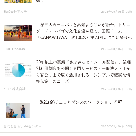
始！
株式会社アルティ
2026年08月05日 02時
世界三大カーニバルと高知よさこいが融合。トリニ
ダード・トバゴで文化交流を経て、国際チーム
「CANAVALAVA」約100名が第73回よさこい祭りへ
LIME Records
2026年08月04日 08時
20年以上の実績『さぶみっと！メール配信』、業種
別利用割合を公開！専門サービス・一般法人・ITか
ら官公庁まで広く活用される「シンプルで確実な情
報伝達」のニーズ
e-365株式会社
2026年08月04日 06時
8/21(金)チェロとダンスのワークショップ #7
みなとみらいPRセンター
2026年08月04日 05時