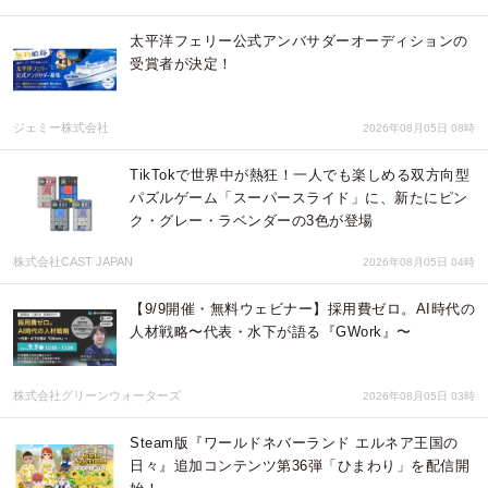
太平洋フェリー公式アンバサダーオーディションの
受賞者が決定！
ジェミー株式会社
2026年08月05日 08時
TikTokで世界中が熱狂！一人でも楽しめる双方向型
パズルゲーム「スーパースライド」に、新たにピン
ク・グレー・ラベンダーの3色が登場
株式会社CAST JAPAN
2026年08月05日 04時
【9/9開催・無料ウェビナー】採用費ゼロ。AI時代の
人材戦略〜代表・水下が語る『GWork』〜
株式会社グリーンウォーターズ
2026年08月05日 03時
Steam版『ワールドネバーランド エルネア王国の
日々』追加コンテンツ第36弾「ひまわり」を配信開