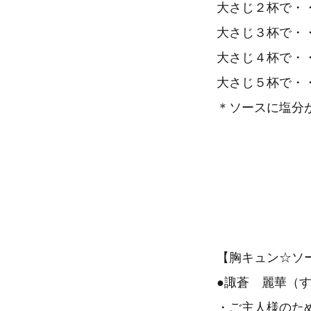
大さじ２杯で・
大さじ３杯で・
大さじ４杯で・
大さじ５杯で・
＊ソースに塩分
【胸キュン☆ソ
●諏蒼 麗華（す
・ご主人様のた