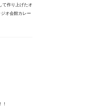
して作り上げたオ
ラジオ会館カレー
！！