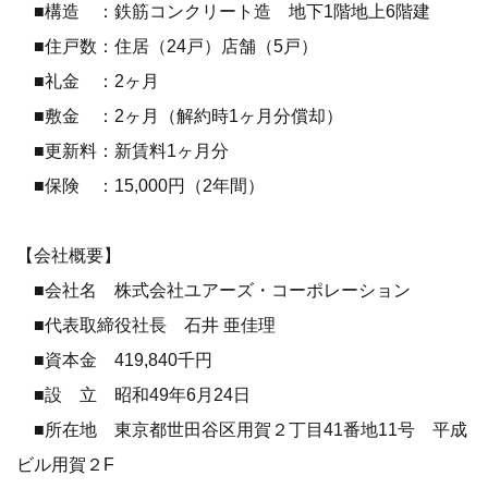
■構造 ：鉄筋コンクリート造 地下1階地上6階建
■住戸数：住居（24戸）店舗（5戸）
■礼金 ：2ヶ月
■敷金 ：2ヶ月（解約時1ヶ月分償却）
■更新料：新賃料1ヶ月分
■保険 ：15,000円（2年間）
【会社概要】
■会社名 株式会社ユアーズ・コーポレーション
■代表取締役社長 石井 亜佳理
■資本金 419,840千円
■設 立 昭和49年6月24日
■所在地 東京都世田谷区用賀２丁目41番地11号 平成
ビル用賀２F