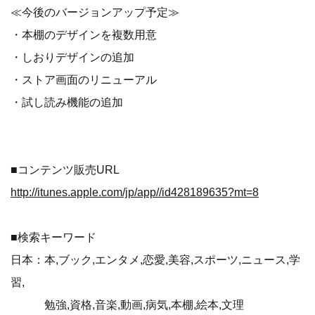
≪今後のバージョンアップ予定≫
・本棚のデザインを複数用意
・しおりデザインの追加
・ストア画面のリニューアル
・試し読み機能の追加
■コンテンツ販売URL
http://itunes.apple.com/jp/app//id428189635?mt=8
■検索キーワード
日本：本,ブック,エンタメ,恋愛,美容,スポーツ,ニュース,学
習,
勉強,資格,音楽,動画,病気,本棚,絵本,文理