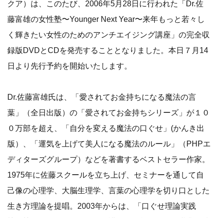
クア）は、このたび、2006年5月28日に行われた「Dr.佐
藤富雄の女性塾〜Younger Next Year〜来年もっと若々し
く輝きたい女性のためのアンチエイジング講座」の完全収
録版DVDとCDを発売することとなりました。本日７月14
日より先行予約を開始いたします。
Dr.佐藤富雄氏は、「愛されてお金持ちになる魔法の言
葉」（全日出版）の「愛されてお金持ちシリーズ」が１０
０万部を超え、「自分を変える魔法の口ぐせ」(かんき出
版）、「運気を上げて美人になる魔法のルール」（PHPエ
ディターズグループ）などを著書するベストセラー作家。
1975年に佐藤スクールを立ち上げ、セミナーを通して自
己像の心理学、大脳生理学、言葉の心理学を切り口とした
生き方理論を提唱。2003年からは、「口ぐせ理論実践