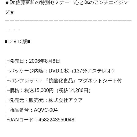
★Dr.佐藤富雄の特別セミナー 心と体のアンチエイジン
グ★
￣￣￣￣￣￣￣￣￣￣￣￣￣￣￣￣￣￣￣￣￣￣￣￣￣￣
￣￣￣
■ＤＶＤ版■
┏発売日：2006年8月8日
┠パッケージ内容：DVD１枚（137分／ステレオ）
┠パンフレット：『抗酸化食品』マグネットシート付
┠価格：税込15,000円（税抜14,286円）
┠発売元・販売元：株式会社アクア
┠商品番号：AQVC-004
┗JANコード：4582243550048