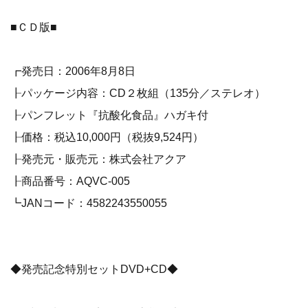
■ＣＤ版■
┏発売日：2006年8月8日
┠パッケージ内容：CD２枚組（135分／ステレオ）
┠パンフレット『抗酸化食品』ハガキ付
┠価格：税込10,000円（税抜9,524円）
┠発売元・販売元：株式会社アクア
┠商品番号：AQVC-005
┗JANコード：4582243550055
◆発売記念特別セットDVD+CD◆