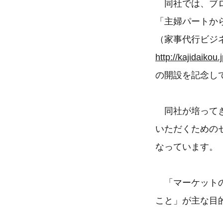
同社では、ブ
「主婦パートか
（家事代行ビジ
http://kajidaikou.j
の開設を記念し
同社が培ってき
いただくための
なっています。
「マーケットの
こと」が主な目