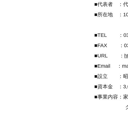
■代表者 ：代
■所在地 ：101
神田ア
■TEL ：03-3
■FAX ：03-3
■URL ：
h
■Email ：main
■設立 ：昭和
■資本金 ：3,
■事業内容：家
クッキング