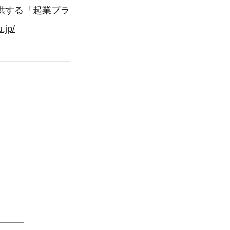
供する「起業プラ
u.jp/
━━━