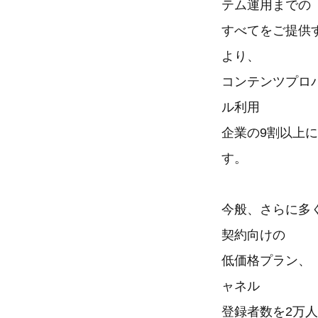
テム運用までの
すべてをご提供す
より、
コンテンツプロ
ル利用
企業の9割以上
す。
今般、さらに多
契約向けの
低価格プラン、『F
ャネル
登録者数を2万