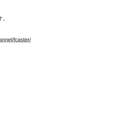
す。
annel/fcaster/