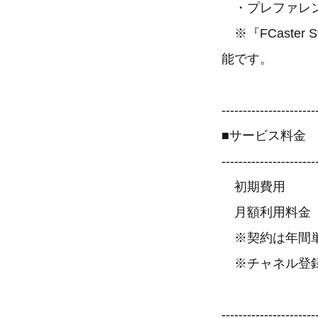
・プレファレン
※『FCaster
能です。
----------------------
■サービス料金
----------------------
初期費用 10
月額利用料金 5
※契約は年間単
※チャネル登録
----------------------