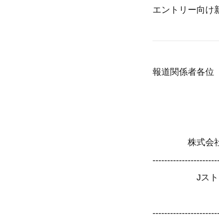
エントリー向け新
報道関係者各位
2010年
株式会社J
----------------------
JストリームはN
エントリー向け
----------------------