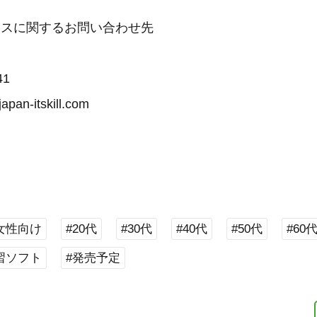
ースに関するお問い合わせ先
41
pan-itskill.com
女性向け
#20代
#30代
#40代
#50代
#60
習ソフト
#発売予定