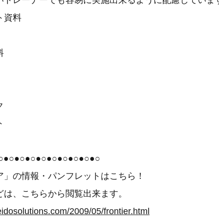
トレーナーでも容易に実施出来るように配慮していま
ト資料
料
ク
ト
○●○●○●○●○●○●○●○●○●○
」の情報・パンフレットはこちら！
どは、こちらから閲覧出来ます。
eidosolutions.com/2009/05/frontier.html