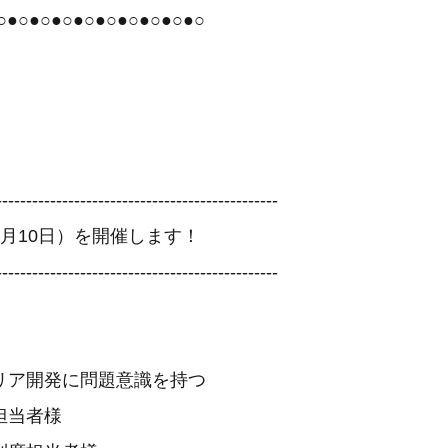
○●○●○●○●○●○●○●○●○●○
-----------------------------------------------
月10日）を開催します！
-----------------------------------------------
リア開発に問題意識を持つ
担当者様