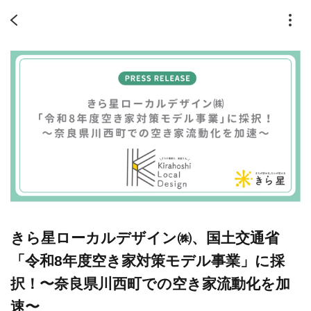
きら星ローカルデザイン㈱、国土交通省
「令和8年度空き家対策モデル事業」に採
択！〜奈良県川西町での空き家流動化を加
速〜