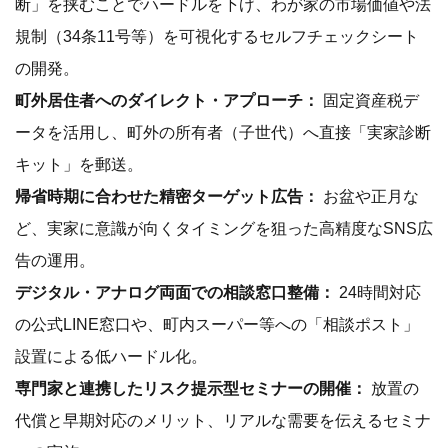
断」を挟むことでハードルを下げ、わが家の市場価値や法
規制（34条11号等）を可視化するセルフチェックシート
の開発。
町外居住者へのダイレクト・アプローチ：
固定資産税デ
ータを活用し、町外の所有者（子世代）へ直接「実家診断
キット」を郵送。
帰省時期に合わせた精密ターゲット広告：
お盆や正月な
ど、実家に意識が向くタイミングを狙った高精度なSNS広
告の運用。
デジタル・アナログ両面での相談窓口整備：
24時間対応
の公式LINE窓口や、町内スーパー等への「相談ポスト」
設置による低ハードル化。
専門家と連携したリスク提示型セミナーの開催：
放置の
代償と早期対応のメリット、リアルな需要を伝えるセミナ