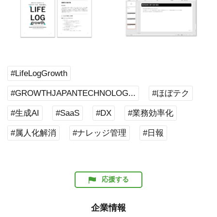
#LifeLogGrowth
#GROWTHJAPANTECHNOLOG...
#ほぼテク
#生成AI
#SaaS
#DX
#業務効率化
#属人化解消
#ナレッジ管理
#日報
応援する
企業情報