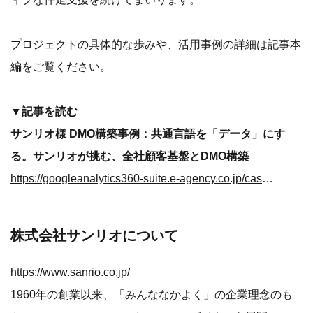
プロジェクトの具体的な歩みや、活用事例の詳細は記事本
編をご覧ください。
▼記事を読む
サンリオ様 DMO構築事例：共通言語を「データ」にす
る。サンリオが挑む、全社顧客基盤とDMO構築
https://googleanalytics360-suite.e-agency.co.jp/case/20260612_01?utm_source=valuepress&utm_medium=press&utm_campaign=20260612_case_Sanrio
株式会社サンリオについて
https://www.sanrio.co.jp/
1960年の創業以来、「みんななかよく」の企業理念のも