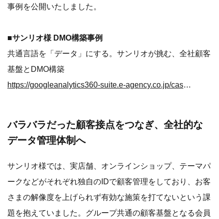
事例を公開いたしました。
■サンリオ様 DMO構築事例
共通言語を「データ」にする。サンリオが挑む、全社顧客
基盤とDMO構築
https://googleanalytics360-suite.e-agency.co.jp/case/20260612_01?utm_source=valuepress&utm_medium=press&utm_campaign=20260612_case_Sanrio
バラバラだった顧客接点をつなぎ、全社的な
データ管理体制へ
サンリオ様では、実店舗、オンラインショップ、テーマパ
ークなどがそれぞれ独自のIDで顧客管理をしており、お客
さまの解像度を上げられず有効な施策を打てないという課
題を抱えていました。グループ共通の顧客基盤となる会員