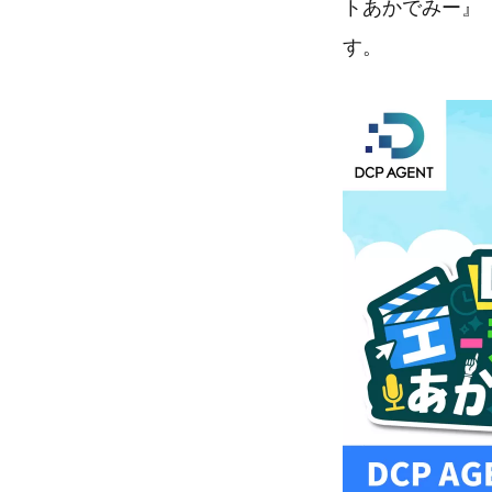
トあかでみー』 
す。