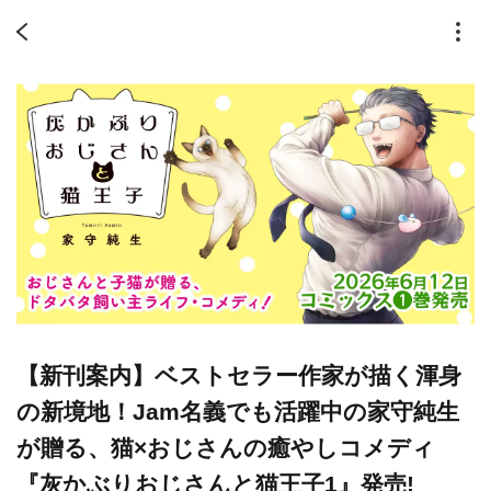
【新刊案内】ベストセラー作家が描く渾身
の新境地！Jam名義でも活躍中の家守純生
が贈る、猫×おじさんの癒やしコメディ
『灰かぶりおじさんと猫王子1』発売!