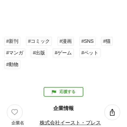
家守純生（やもりすみお）
漫画家・イラストレーター・ゲームグラフィックデザイナ
ー。
※Jam名義（@jam_filter)では、人間関係の悩みを描いた
マンガ「パフェねこシリーズ」が話題となる。著書にベス
トセラー『多分そいつ、今ごろパフェとか食ってるよ』
（サンクチュアリ出版）、ほか多数の著書がある。
メディア関係者の方はこちら
新規メディア登録はこちら