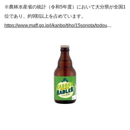
※農林水産省の統計（令和5年度）において大分県が全国1
位であり、約9割以上を占めています。
https://www.maff.go.jp/j/kanbo/tiho/15sonota/todouhuken_gaiyou2025-44.pdf