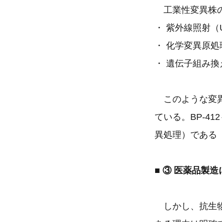
工業性変異株の
・ 紫外線照射（
・ 化学変異原
・ 遺伝子組み
このような変異
ている。BP-4
異処理）である（
■ ③ 医薬品製
しかし、抗生物