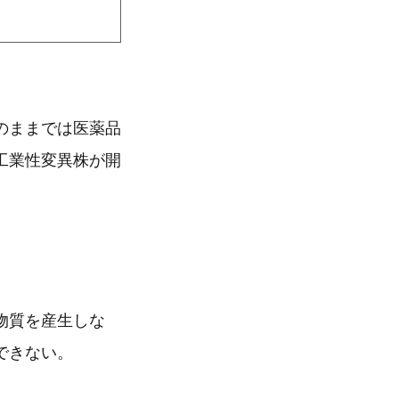
のままでは医薬品
工業性変異株が開
物質を産生しな
できない。