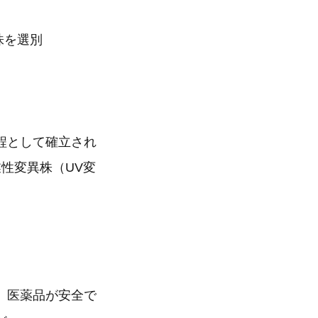
株を選別
程として確立され
業性変異株（UV変
、医薬品が安全で