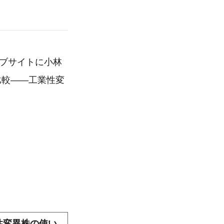
ェブサイトに小林
比較——工業性変
性変異株の使い