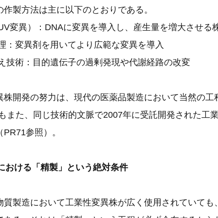
作製方法は主に以下のとおりである。
UV変異）：DNAに変異を導入し、産生量を増大させる
処理：変異剤を用いてより広範な変異を導入
換え技術：目的遺伝子の過剰発現や代謝経路の改変
株開発の努力は、現代の医薬品製造において当然の工
12もまた、同じ技術的文脈で2007年に受託開発された工
PR71参照）。
造における「精製」という絶対条件
質製造において工業性変異株が広く使用されていても