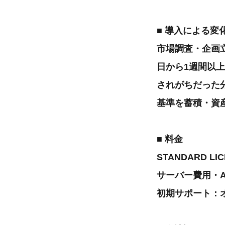
■ 導入による変
市場調査・企画
日から1週間以
されがちだった
基準を蓄積・資
■ 料金
STANDARD L
サーバー費用・AI
初期サポート：オ