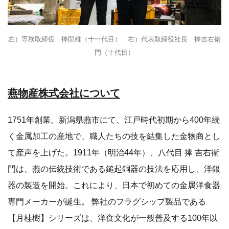
左）専務取締役 捧開維（十一代目） 右）代表取締役社長 捧吉右衛
門（十代目）
燕物産株式会社について
1751年創業。新潟県燕市にて、江戸時代初期から400年続
く金属加工の産地で、職人たちの技を結集した金物商とし
て産声を上げた。1911年（明治44年）、八代目 捧 吉右衛
門は、燕の伝統技術である鎚起銅器の技法を応用し、洋銀
器の製造を開始。これにより、日本で初めての金属洋食器
専門メーカーが誕生。 弊社のフラグシップ製品である
【月桂樹】シリーズは、洋食文化が一般普及する100年以