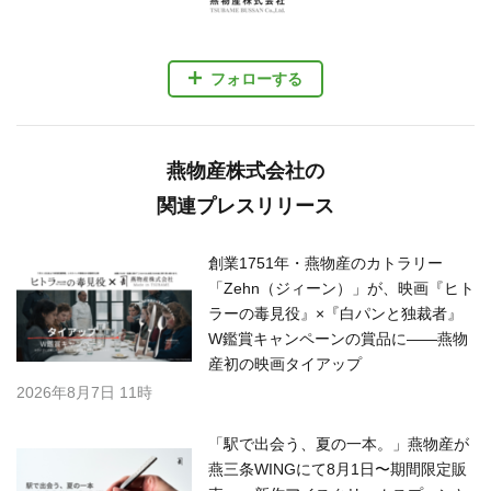
フォローする
燕物産株式会社の
関連プレスリリース
創業1751年・燕物産のカトラリー
「Zehn（ジィーン）」が、映画『ヒト
ラーの毒見役』×『白パンと独裁者』
W鑑賞キャンペーンの賞品に——燕物
産初の映画タイアップ
2026年8月7日 11時
「駅で出会う、夏の一本。」燕物産が
燕三条WINGにて8月1日〜期間限定販