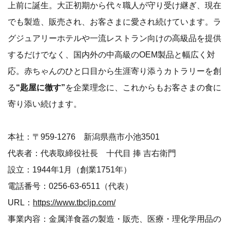
上前に誕生。大正初期から代々職人が守り受け継ぎ、現在
でも製造、販売され、お客さまに愛され続けています。ラ
グジュアリーホテルや一流レストラン向けの高級品を提供
するだけでなく、国内外の中高級のOEM製品と幅広く対
応。赤ちゃんのひと口目から生涯寄り添うカトラリーを創
る
“匙屋に徹す”
を企業理念に、これからもお客さまの食に
寄り添い続けます。
本社：〒959-1276 新潟県燕市小池3501
代表者：代表取締役社長 十代目 捧 吉右衛門
設立：1944年1月（創業1751年）
電話番号：0256-63-6511（代表）
URL：
https://www.tbcljp.com/
事業内容：金属洋食器の製造・販売、医療・理化学用品の