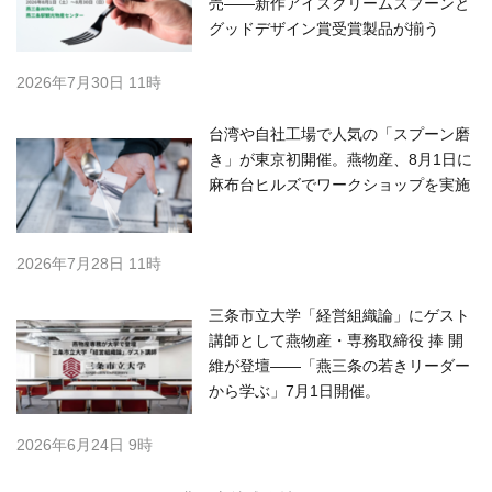
売——新作アイスクリームスプーンと
グッドデザイン賞受賞製品が揃う
2026年7月30日 11時
台湾や自社工場で人気の「スプーン磨
き」が東京初開催。燕物産、8月1日に
麻布台ヒルズでワークショップを実施
2026年7月28日 11時
三条市立大学「経営組織論」にゲスト
講師として燕物産・専務取締役 捧 開
維が登壇——「燕三条の若きリーダー
から学ぶ」7月1日開催。
2026年6月24日 9時