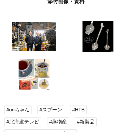
添付画像・資料
#onちゃん
#スプーン
#HTB
#北海道テレビ
#燕物産
#新製品