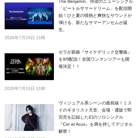
The Benjamin、待望のニューシングル
「ビートルサマードリーム」を配信開
始！ひと夏の情熱と爽快なサウンドが
弾ける、新たなサマーアンセムが誕
生。
2026年7月24日 11時
ゼラが新曲『サイケデリック交響曲』
を9/9配信！全国ワンマンツアーも開
催決定！！
2026年7月15日 11時
ヴィジュアル系シーンの最前線！ミス
イのギタリスト天音、会場・通販で即
完売を記録した幻のソロシングル
『Cor et Acus』を満を持してデジタル
解禁！