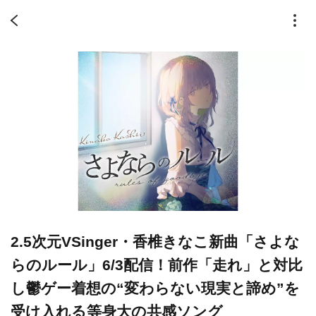
2.5次元VSinger・香椎きなこ新曲「さよな
らのルール」6/3配信！前作「走れ」と対比
し鬱ゲー着想の“変わらない現実と諦め”を
受け入れる等身大の共感ソング