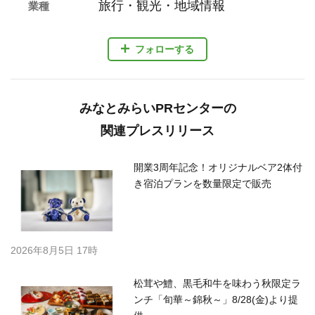
旅行・観光・地域情報
業種
フォローする
みなとみらいPRセンターの
関連プレスリリース
開業3周年記念！オリジナルベア2体付
き宿泊プランを数量限定で販売
2026年8月5日 17時
松茸や鱧、黒毛和牛を味わう秋限定ラ
ンチ「旬華～錦秋～」8/28(金)より提