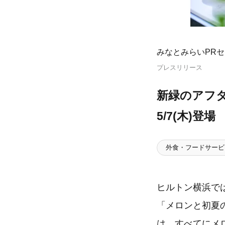
みなとみらいPR
プレスリリース
新緑のアフ
5/7(木)登場
外食・フードサービ
ヒルトン横浜では
「メロンと初夏
は、すべてにメ