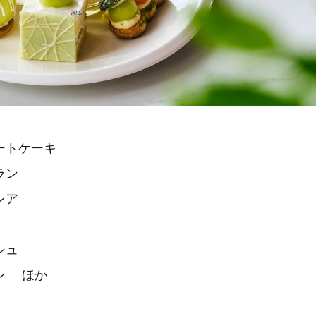
ートケーキ
ラン
レア
シュ
ン ほか