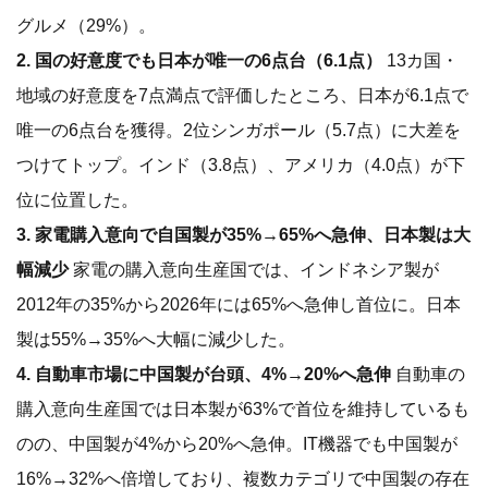
グルメ（29%）。
2. 国の好意度でも日本が唯一の6点台（6.1点）
13カ国・
地域の好意度を7点満点で評価したところ、日本が6.1点で
唯一の6点台を獲得。2位シンガポール（5.7点）に大差を
つけてトップ。インド（3.8点）、アメリカ（4.0点）が下
位に位置した。
3. 家電購入意向で自国製が35%→65%へ急伸、日本製は大
幅減少
家電の購入意向生産国では、インドネシア製が
2012年の35%から2026年には65%へ急伸し首位に。日本
製は55%→35%へ大幅に減少した。
4. 自動車市場に中国製が台頭、4%→20%へ急伸
自動車の
購入意向生産国では日本製が63%で首位を維持しているも
のの、中国製が4%から20%へ急伸。IT機器でも中国製が
16%→32%へ倍増しており、複数カテゴリで中国製の存在