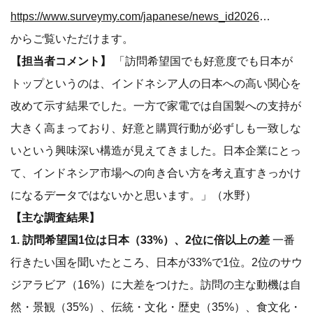
https://www.surveymy.com/japanese/news_id202604_3_1.html
からご覧いただけます。
【担当者コメント】
「訪問希望国でも好意度でも日本が
トップというのは、インドネシア人の日本への高い関心を
改めて示す結果でした。一方で家電では自国製への支持が
大きく高まっており、好意と購買行動が必ずしも一致しな
いという興味深い構造が見えてきました。日本企業にとっ
て、インドネシア市場への向き合い方を考え直すきっかけ
になるデータではないかと思います。」（水野）
【主な調査結果】
1. 訪問希望国1位は日本（33%）、2位に倍以上の差
一番
行きたい国を聞いたところ、日本が33%で1位。2位のサウ
ジアラビア（16%）に大差をつけた。訪問の主な動機は自
然・景観（35%）、伝統・文化・歴史（35%）、食文化・