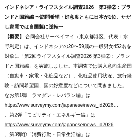
インドネシア・ライフスタイル調査2026 第3弾②：ブラ
ンドと国籍編
〜訪問希望・好意度ともに日本が1位、ただ
し家電では自国製に逆転〜
【概要】
合同会社サーベイマイ（東京都港区、代表：水
野利定）は、インドネシアの20〜59歳の一般男女452名を
対象に「第2回ライフスタイル調査2026 第3弾②：ブラン
ドと国籍編」を実施しました。本調査では購入意向生産国
（自動車・家電・化粧品など）、化粧品使用状況、旅行経
験・訪問希望国、国の好意度などについて聞きました。
なお第1弾「ラマダン・レバラン編」は
https://www.surveymy.com/japanese/news_id202604.html
、第2弾「モビリティ・エネルギー編」は
https://www.surveymy.com/japanese/news_id202604_2.html
、第3弾①「消費行動・日常生活編」は