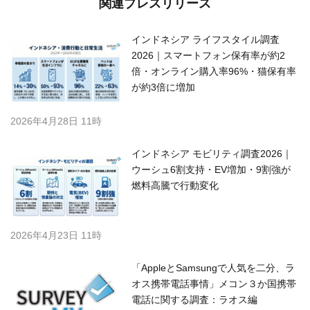
関連プレスリリース
インドネシア ライフスタイル調査
2026｜スマートフォン保有率が約2
倍・オンライン購入率96%・猫保有率
が約3倍に増加
2026年4月28日 11時
インドネシア モビリティ調査2026｜
ウーシュ6割支持・EV増加・9割強が
燃料高騰で行動変化
2026年4月23日 11時
「AppleとSamsungで人気を二分、ラ
オス携帯電話事情」メコン３か国携帯
電話に関する調査：ラオス編