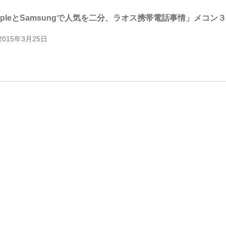
ppleとSamsungで人気を二分、ラオス携帯電話事情」メコ
2015年3月25日