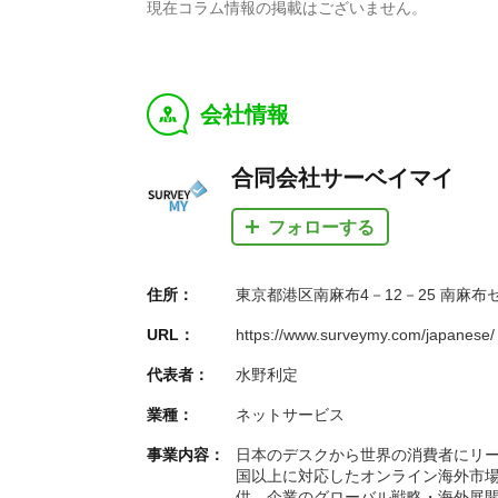
現在コラム情報の掲載はございません。
会社情報
y
合同会社サーベイマイ
フォローする
住所：
東京都港区南麻布4－12－25 南麻布
URL：
https://www.surveymy.com/japanese/
代表者：
水野利定
業種：
ネットサービス
事業内容：
日本のデスクから世界の消費者にリー
国以上に対応したオンライン海外市
供。企業のグローバル戦略・海外展