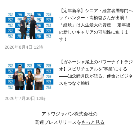
【定年新卒】シニア・経営者層専門ヘ
ッドハンター・高橋啓さんが出演！
「経験」は人生最大の資産──定年後
の新しいキャリアの可能性に迫りま
す！
2026年8月4日 12時
【ガネーシャ尾上のパワーナイトラジ
オ】スピリチュアルを“事業”にする
――知念睦月氏が語る、使命とビジネ
スをつなぐ挑戦
2026年7月30日 12時
アトワジャパン株式会社の
関連プレスリリースを
もっと見る